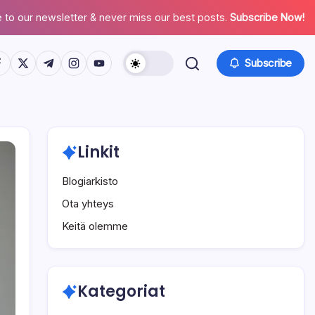
 to our newsletter & never miss our best posts.
Subscribe Now!
tps://www.facebook.com/
https://twitter.com/
https://t.me/
https://www.instagram.com/
https://youtube.com/
Subscribe
Linkit
Blogiarkisto
Ota yhteys
Keitä olemme
Kategoriat