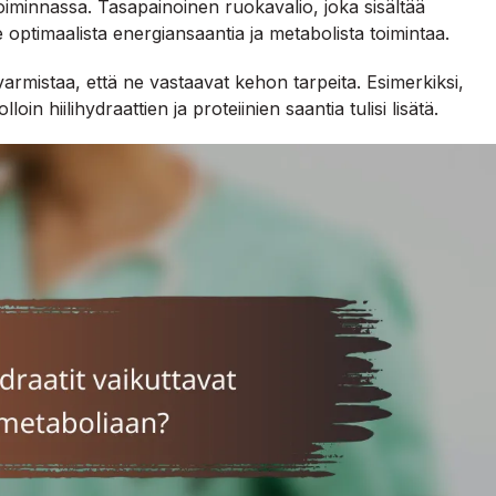
iminnassa. Tasapainoinen ruokavalio, joka sisältää
kee optimaalista energiansaantia ja metabolista toimintaa.
varmistaa, että ne vastaavat kehon tarpeita. Esimerkiksi,
lloin hiilihydraattien ja proteiinien saantia tulisi lisätä.