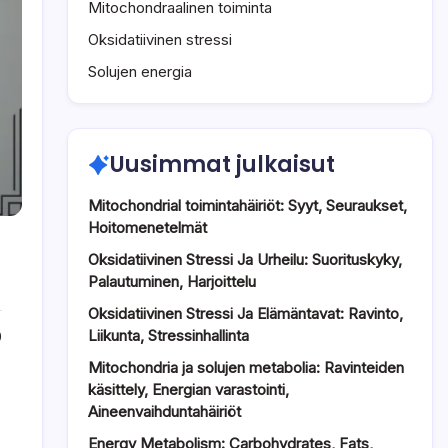
Mitochondraalinen toiminta
Oksidatiivinen stressi
Solujen energia
Uusimmat julkaisut
Mitochondrial toimintahäiriöt: Syyt, Seuraukset,
Hoitomenetelmät
Oksidatiivinen Stressi Ja Urheilu: Suorituskyky,
Palautuminen, Harjoittelu
Oksidatiivinen Stressi Ja Elämäntavat: Ravinto,
Liikunta, Stressinhallinta
0
Mitochondria ja solujen metabolia: Ravinteiden
käsittely, Energian varastointi,
Aineenvaihduntahäiriöt
Energy Metabolism: Carbohydrates, Fats,