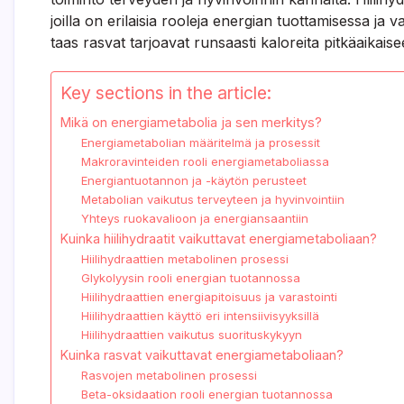
joilla on erilaisia rooleja energian tuottamisessa ja 
taas rasvat tarjoavat runsaasti kaloreita pitkäaikaise
Key sections in the article:
Mikä on energiametabolia ja sen merkitys?
Energiametabolian määritelmä ja prosessit
Makroravinteiden rooli energiametaboliassa
Energiantuotannon ja -käytön perusteet
Metabolian vaikutus terveyteen ja hyvinvointiin
Yhteys ruokavalioon ja energiansaantiin
Kuinka hiilihydraatit vaikuttavat energiametaboliaan?
Hiilihydraattien metabolinen prosessi
Glykolyysin rooli energian tuotannossa
Hiilihydraattien energiapitoisuus ja varastointi
Hiilihydraattien käyttö eri intensiivisyyksillä
Hiilihydraattien vaikutus suorituskykyyn
Kuinka rasvat vaikuttavat energiametaboliaan?
Rasvojen metabolinen prosessi
Beta-oksidaation rooli energian tuotannossa