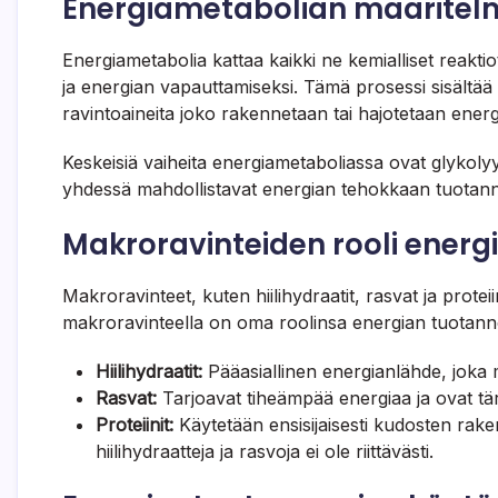
Energiametabolian määritelm
Energiametabolia kattaa kaikki ne kemialliset reakti
ja energian vapauttamiseksi. Tämä prosessi sisältää
ravintoaineita joko rakennetaan tai hajotetaan energ
Keskeisiä vaiheita energiametaboliassa ovat glykolyys
yhdessä mahdollistavat energian tehokkaan tuotann
Makroravinteiden rooli ener
Makroravinteet, kuten hiilihydraatit, rasvat ja prote
makroravinteella on oma roolinsa energian tuotann
Hiilihydraatit:
Pääasiallinen energianlähde, joka 
Rasvat:
Tarjoavat tiheämpää energiaa ja ovat tä
Proteiinit:
Käytetään ensisijaisesti kudosten rake
hiilihydraatteja ja rasvoja ei ole riittävästi.