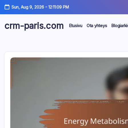
Skip
Sun, Aug 9, 2026
-
12:11:10 PM
to
content
crm-paris.com
Etusivu
Ota yhteys
Blogiarki