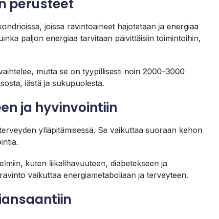
n perusteet
ndrioissa, joissa ravintoaineet hajotetaan ja energiaa
ka paljon energiaa tarvitaan päivittäisiin toimintoihin,
 vaihtelee, mutta se on tyypillisesti noin 2000–3000
sosta, iästä ja sukupuolesta.
n ja hyvinvointiin
 terveyden ylläpitämisessä. Se vaikuttaa suoraan kehon
intia.
gelmiin, kuten liikalihavuuteen, diabetekseen ja
ravinto vaikuttaa energiametaboliaan ja terveyteen.
iansaantiin