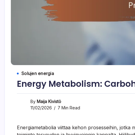
Solujen energia
Energy Metabolism: Carbohy
By
Maija Kivistö
11/02/2026
7 Min Read
Energiametabolia viittaa kehon prosesseihin, jotka m
toiminto terveyden ja hyvinvoinnin kannalta. Hiilihydr