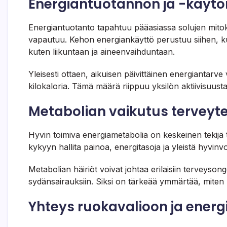
Energiantuotannon ja -käytö
Energiantuotanto tapahtuu pääasiassa solujen mitoko
vapautuu. Kehon energiankäyttö perustuu siihen, kuin
kuten liikuntaan ja aineenvaihduntaan.
Yleisesti ottaen, aikuisen päivittäinen energiantarve
kilokaloria. Tämä määrä riippuu yksilön aktiivisuusta
Metabolian vaikutus terveytee
Hyvin toimiva energiametabolia on keskeinen tekijä
kykyyn hallita painoa, energitasoja ja yleistä hyvinvo
Metabolian häiriöt voivat johtaa erilaisiin terveyson
sydänsairauksiin. Siksi on tärkeää ymmärtää, miten 
Yhteys ruokavalioon ja energ