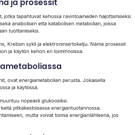
ä ja prosessit
ot, jotka tapahtuvat kehossa ravintoaineiden hajottamiseksi
 sekä anabolisen että katabolisen metabolian, joissa
ian tuottamiseksi.
i, Krebsin sykli ja elektroninsiirtoketju. Nämä prosessit
on ja käytön kehon eri toiminnoissa.
giametaboliassa
iinit, ovat energiametabolian perusta. Jokaisella
ossa ja käytössä.
muuntuu nopeasti glukoosiksi.
rkeitä pitkäkestoisessa energiantuotannossa.
ntamiseen, mutta voivat toimia energianlähteenä, jos