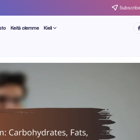
Subscribe
ht
sto
Keitä olemme
Kieli