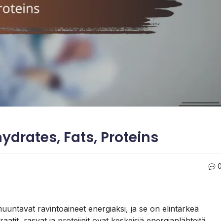
drates, Fats, Proteins
uuntavat ravintoaineet energiaksi, ja se on elintärkeä
aatit, rasvat ja proteiinit ovat keskeisiä energianlähteitä,