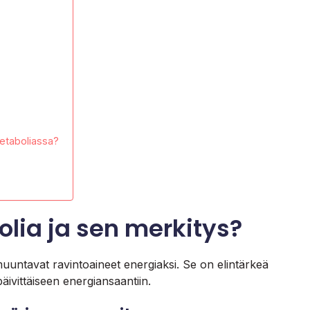
metaboliassa?
lia ja sen merkitys?
muuntavat ravintoaineet energiaksi. Se on elintärkeä
päivittäiseen energiansaantiin.