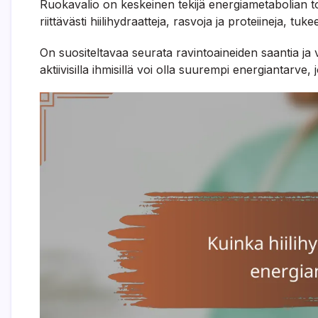
Ruokavalio on keskeinen tekijä energiametabolian to
riittävästi hiilihydraatteja, rasvoja ja proteiineja, tu
On suositeltavaa seurata ravintoaineiden saantia ja 
aktiivisilla ihmisillä voi olla suurempi energiantarve, jo