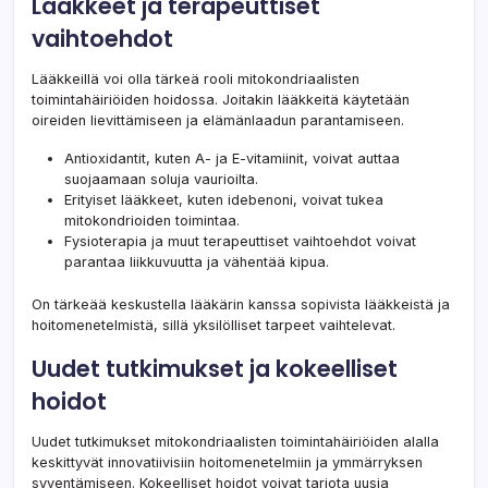
Lääkkeet ja terapeuttiset
vaihtoehdot
Lääkkeillä voi olla tärkeä rooli mitokondriaalisten
toimintahäiriöiden hoidossa. Joitakin lääkkeitä käytetään
oireiden lievittämiseen ja elämänlaadun parantamiseen.
Antioxidantit, kuten A- ja E-vitamiinit, voivat auttaa
suojaamaan soluja vaurioilta.
Erityiset lääkkeet, kuten idebenoni, voivat tukea
mitokondrioiden toimintaa.
Fysioterapia ja muut terapeuttiset vaihtoehdot voivat
parantaa liikkuvuutta ja vähentää kipua.
On tärkeää keskustella lääkärin kanssa sopivista lääkkeistä ja
hoitomenetelmistä, sillä yksilölliset tarpeet vaihtelevat.
Uudet tutkimukset ja kokeelliset
hoidot
Uudet tutkimukset mitokondriaalisten toimintahäiriöiden alalla
keskittyvät innovatiivisiin hoitomenetelmiin ja ymmärryksen
syventämiseen. Kokeelliset hoidot voivat tarjota uusia