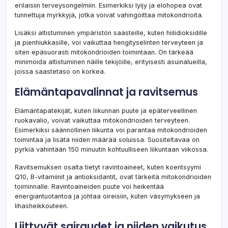
erilaisiin terveysongelmiin. Esimerkiksi lyijy ja elohopea ovat
tunnettuja myrkkyjä, jotka voivat vahingoittaa mitokondrioita.
Lisäksi altistuminen ympäristön saasteille, kuten hiilidioksidille
ja pienhiukkasille, voi vaikuttaa hengityselinten terveyteen ja
siten epäsuorasti mitokondrioiden toimintaan. On tärkeää
minimoida altistuminen näille tekijöille, erityisesti asuinalueilla,
joissa saastetaso on korkea.
Elämäntapavalinnat ja ravitsemus
Elämäntapatekijät, kuten liikunnan puute ja epäterveellinen
ruokavalio, voivat vaikuttaa mitokondrioiden terveyteen.
Esimerkiksi säännöllinen liikunta voi parantaa mitokondrioiden
toimintaa ja lisätä niiden määrää soluissa. Suositeltavaa on
pyrkiä vähintään 150 minuutin kohtuulliseen liikuntaan viikossa.
Ravitsemuksen osalta tietyt ravintoaineet, kuten koentsyymi
Q10, B-vitamiinit ja antioksidantit, ovat tärkeitä mitokondrioiden
toiminnalle. Ravintoaineiden puute voi heikentää
energiantuotantoa ja johtaa oireisiin, kuten väsymykseen ja
lihasheikkouteen.
Liittyvät sairaudet ja niiden vaikutus