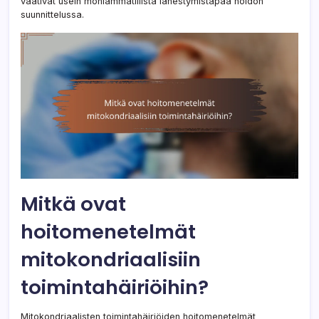
vaativat usein moniammatillista lähestymistapaa hoidon
suunnittelussa.
Mitkä ovat
hoitomenetelmät
mitokondriaalisiin
toimintahäiriöihin?
Mitokondriaalisten toimintahäiriöiden hoitomenetelmät