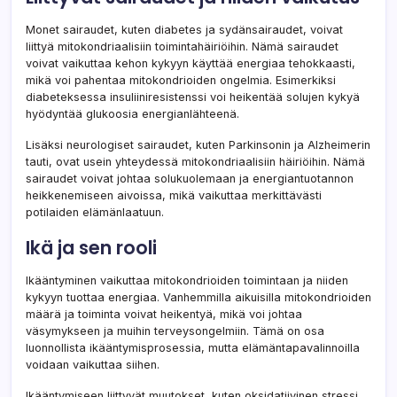
Monet sairaudet, kuten diabetes ja sydänsairaudet, voivat
liittyä mitokondriaalisiin toimintahäiriöihin. Nämä sairaudet
voivat vaikuttaa kehon kykyyn käyttää energiaa tehokkaasti,
mikä voi pahentaa mitokondrioiden ongelmia. Esimerkiksi
diabeteksessa insuliiniresistenssi voi heikentää solujen kykyä
hyödyntää glukoosia energianlähteenä.
Lisäksi neurologiset sairaudet, kuten Parkinsonin ja Alzheimerin
tauti, ovat usein yhteydessä mitokondriaalisiin häiriöihin. Nämä
sairaudet voivat johtaa solukuolemaan ja energiantuotannon
heikkenemiseen aivoissa, mikä vaikuttaa merkittävästi
potilaiden elämänlaatuun.
Ikä ja sen rooli
Ikääntyminen vaikuttaa mitokondrioiden toimintaan ja niiden
kykyyn tuottaa energiaa. Vanhemmilla aikuisilla mitokondrioiden
määrä ja toiminta voivat heikentyä, mikä voi johtaa
väsymykseen ja muihin terveysongelmiin. Tämä on osa
luonnollista ikääntymisprosessia, mutta elämäntapavalinnoilla
voidaan vaikuttaa siihen.
Ikääntymiseen liittyvät muutokset, kuten oksidatiivinen stressi,