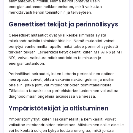
elämäntapavalintoihin. Nämä häiriöt johtavat usein
energiantuotannon heikkenemiseen, mikä vaikuttaa
merkittävästi kehon toimintoihin ja terveyteen.
Geneettiset tekijät ja perinnöllisyys
Geneettiset mutaatiot ovat yksi keskeisimmistä syistä
mitokondriaalisiin toimintahäiriöihin. Nämä mutaatiot voivat
periytyä vanhemmilta lapsille, mikä tekee perinnöllisyydestä
tärkeän tekijän. Esimerkiksi tietyt geenit, kuten MT-ATP6 ja MT-
ND1, voivat vaikuttaa mitokondrioiden toimintaan ja
energiantuotantoon.
Perinnölliset sairaudet, kuten Leberin perinnöllinen optinen
neuropatia, voivat johtaa vakaviin näköongelmiin ja muihin
oireisiin, jotka johtuvat mitokondrioiden toimintahäiriöistä.
Tällaisissa tapauksissa perhehistorian tunteminen voi auttaa
diagnosoimaan ongelmia aikaisessa vaiheessa.
Ympäristötekijät ja altistuminen
Ympäristömyrkyt, kuten raskasmetallit ja kemikaalit, voivat
vaikuttaa mitokondrioiden toimintaan. Altistuminen näille aineille
voi heikentää solujen kykyä tuottaa energiaa, mikä johtaa