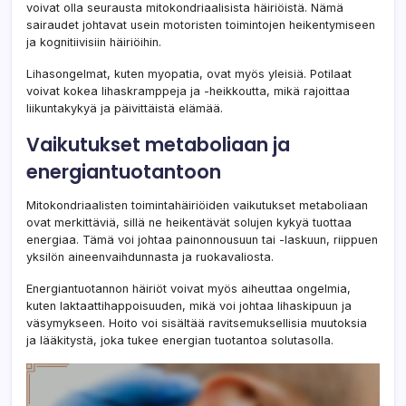
voivat olla seurausta mitokondriaalisista häiriöistä. Nämä
sairaudet johtavat usein motoristen toimintojen heikentymiseen
ja kognitiivisiin häiriöihin.
Lihasongelmat, kuten myopatia, ovat myös yleisiä. Potilaat
voivat kokea lihaskramppeja ja -heikkoutta, mikä rajoittaa
liikuntakykyä ja päivittäistä elämää.
Vaikutukset metaboliaan ja
energiantuotantoon
Mitokondriaalisten toimintahäiriöiden vaikutukset metaboliaan
ovat merkittäviä, sillä ne heikentävät solujen kykyä tuottaa
energiaa. Tämä voi johtaa painonnousuun tai -laskuun, riippuen
yksilön aineenvaihdunnasta ja ruokavaliosta.
Energiantuotannon häiriöt voivat myös aiheuttaa ongelmia,
kuten laktaattihappoisuuden, mikä voi johtaa lihaskipuun ja
väsymykseen. Hoito voi sisältää ravitsemuksellisia muutoksia
ja lääkitystä, joka tukee energian tuotantoa solutasolla.