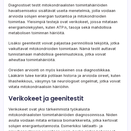
Diagnostiset testit mitokondriaalisten toimintahäiriöiden
havaitsemiseksi sisältävät useita menetelmiä, joilla voidaan
arvioida solujen energian tuotantoa ja mitokondrioiden
toimintaa. Yleisimpiä testejä ovat verikokeet, joissa mitataan
energiamolekyylien, kuten ATP:n, tasoja sekä mahdollisia
metabolisen toiminnan häiriöitä.
Lisäksi geenitestit voivat paljastaa perinnöllisiä tekijöitä, jotka
vaikuttavat mitokondrioiden toimintaan. Nämä testit auttavat
tunnistamaan mahdollisia geenimuutoksia, jotka voivat
aiheuttaa toimintahäiriöitä.
Oireiden arviointi on myös keskeinen osa diagnostiikkaa.
Lääkärin tulee kerätä potilaan historia ja arvioida oireet, kuten
lihasheikkous, väsymys tai neurologiset ongelmat, jotka voivat
viitata mitokondriaalisiin häiriöihin.
Verikokeet ja geenitestit
Verikokeet ovat yksi tärkeimmistä työkaluista
mitokondriaalisten toimintahäiriöiden diagnosoinnissa. Niiden
avulla voidaan mitata erilaisia biomarkkereita, jotka kertovat
solujen energiantuotannosta. Esimerkiksi laktaatti- ja