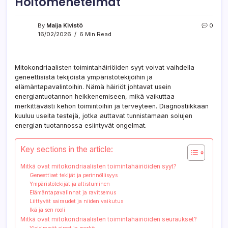
Hoitomenetelmät
By
Maija Kivistö
0
16/02/2026
6 Min Read
Mitokondriaalisten toimintahäiriöiden syyt voivat vaihdella
geneettisistä tekijöistä ympäristötekijöihin ja
elämäntapavalintoihin. Nämä häiriöt johtavat usein
energiantuotannon heikkenemiseen, mikä vaikuttaa
merkittävästi kehon toimintoihin ja terveyteen. Diagnostiikkaan
kuuluu useita testejä, jotka auttavat tunnistamaan solujen
energian tuotannossa esiintyvät ongelmat.
Key sections in the article:
Mitkä ovat mitokondriaalisten toimintahäiriöiden syyt?
Geneettiset tekijät ja perinnöllisyys
Ympäristötekijät ja altistuminen
Elämäntapavalinnat ja ravitsemus
Liittyvät sairaudet ja niiden vaikutus
Ikä ja sen rooli
Mitkä ovat mitokondriaalisten toimintahäiriöiden seuraukset?