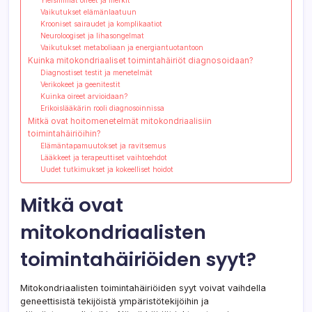
Yleisimmät oireet ja merkit
Vaikutukset elämänlaatuun
Krooniset sairaudet ja komplikaatiot
Neuroloogiset ja lihasongelmat
Vaikutukset metaboliaan ja energiantuotantoon
Kuinka mitokondriaaliset toimintahäiriöt diagnosoidaan?
Diagnostiset testit ja menetelmät
Verikokeet ja geenitestit
Kuinka oireet arvioidaan?
Erikoislääkärin rooli diagnosoinnissa
Mitkä ovat hoitomenetelmät mitokondriaalisiin
toimintahäiriöihin?
Elämäntapamuutokset ja ravitsemus
Lääkkeet ja terapeuttiset vaihtoehdot
Uudet tutkimukset ja kokeelliset hoidot
Mitkä ovat
mitokondriaalisten
toimintahäiriöiden syyt?
Mitokondriaalisten toimintahäiriöiden syyt voivat vaihdella
geneettisistä tekijöistä ympäristötekijöihin ja