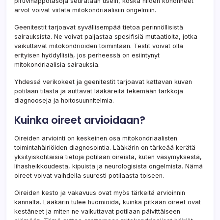
piruvihappotasoja seurataan usein, koska niiden kohonneet
arvot voivat viitata mitokondriaalisiin ongelmiin.
Geenitestit tarjoavat syvällisempää tietoa perinnöllisistä
sairauksista. Ne voivat paljastaa spesifisiä mutaatioita, jotka
vaikuttavat mitokondrioiden toimintaan. Testit voivat olla
erityisen hyödyllisiä, jos perheessä on esiintynyt
mitokondriaalisia sairauksia.
Yhdessä verikokeet ja geenitestit tarjoavat kattavan kuvan
potilaan tilasta ja auttavat lääkäreitä tekemään tarkkoja
diagnooseja ja hoitosuunnitelmia.
Kuinka oireet arvioidaan?
Oireiden arviointi on keskeinen osa mitokondriaalisten
toimintahäiriöiden diagnosointia. Lääkärin on tärkeää kerätä
yksityiskohtaisia tietoja potilaan oireista, kuten väsymyksestä,
lihasheikkoudesta, kipuista ja neurologisista ongelmista. Nämä
oireet voivat vaihdella suuresti potilaasta toiseen.
Oireiden kesto ja vakavuus ovat myös tärkeitä arvioinnin
kannalta. Lääkärin tulee huomioida, kuinka pitkään oireet ovat
kestäneet ja miten ne vaikuttavat potilaan päivittäiseen