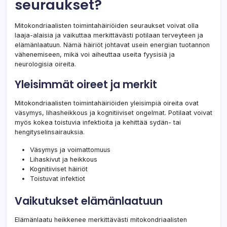
seuraukset?
Mitokondriaalisten toimintahäiriöiden seuraukset voivat olla
laaja-alaisia ja vaikuttaa merkittävästi potilaan terveyteen ja
elämänlaatuun. Nämä häiriöt johtavat usein energian tuotannon
vähenemiseen, mikä voi aiheuttaa useita fyysisiä ja
neurologisia oireita.
Yleisimmät oireet ja merkit
Mitokondriaalisten toimintahäiriöiden yleisimpiä oireita ovat
väsymys, lihasheikkous ja kognitiiviset ongelmat. Potilaat voivat
myös kokea toistuvia infektioita ja kehittää sydän- tai
hengityselinsairauksia.
Väsymys ja voimattomuus
Lihaskivut ja heikkous
Kognitiiviset häiriöt
Toistuvat infektiot
Vaikutukset elämänlaatuun
Elämänlaatu heikkenee merkittävästi mitokondriaalisten