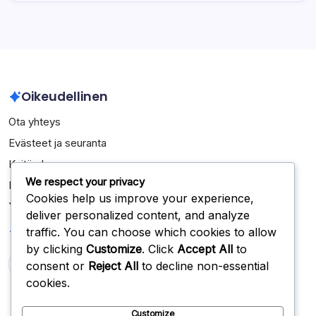
Oikeudellinen
Ota yhteys
Evästeet ja seuranta
Keitä olemme
We respect your privacy
Käyttäjäsopimus
Cookies help us improve your experience,
Yksityisyytesi
deliver personalized content, and analyze
Haku
traffic. You can choose which cookies to allow
by clicking
Customize
. Click
Accept All
to
consent or
Reject All
to decline non-essential
Search
cookies.
Customize