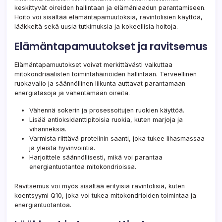
keskittyvät oireiden hallintaan ja elämänlaadun parantamiseen.
Hoito voi sisältää elämäntapamuutoksia, ravintolisien käyttöä,
lääkkeitä sekä uusia tutkimuksia ja kokeellisia hoitoja.
Elämäntapamuutokset ja ravitsemus
Elämäntapamuutokset voivat merkittävästi vaikuttaa
mitokondriaalisten toimintahäiriöiden hallintaan. Terveellinen
ruokavalio ja säännöllinen liikunta auttavat parantamaan
energiatasoja ja vähentämään oireita.
Vähennä sokerin ja prosessoitujen ruokien käyttöä.
Lisää antioksidanttipitoisia ruokia, kuten marjoja ja
vihanneksia.
Varmista riittävä proteiinin saanti, joka tukee lihasmassaa
ja yleistä hyvinvointia.
Harjoittele säännöllisesti, mikä voi parantaa
energiantuotantoa mitokondrioissa.
Ravitsemus voi myös sisältää erityisiä ravintolisiä, kuten
koentsyymi Q10, joka voi tukea mitokondrioiden toimintaa ja
energiantuotantoa.