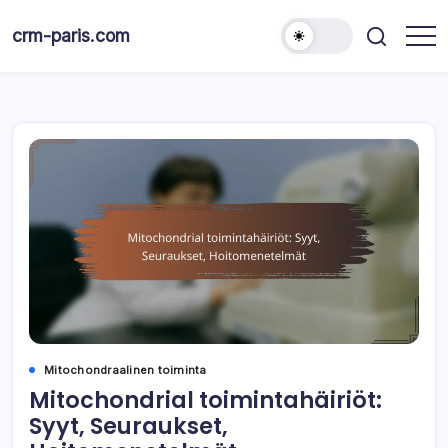
Skip
to
crm-paris.com
content
Mitochondraalinen toiminta
Mitochondrial toimintahäiriöt:
Syyt, Seuraukset,