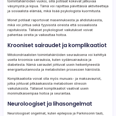
toimintahäiriöiden vuoksi, sillä potilaat kokevat jatkuvaa
väsymystä ja kipua. Tämä voi rajoittaa päivittäisiä aktiviteetteja
ja sosiaalista elämää, mikä lisää psykologista kuormitusta.
Monet potilaat raportoivat masennuksesta ja ahdistuksesta,
mikä voi johtua sekä fyysisistä oireista että sosiaalisista
rajoituksista. Tällaiset psykologiset vaikutukset voivat
pahentaa oireita ja vaikeuttaa hoitoa.
Krooniset sairaudet ja komplikaatiot
Mitokondriaalisten toimintahäiriöiden seurauksena voi kehittyä
useita kroonisia sairauksia, kuten sydänsairauksia ja
diabetesta. Nämä sairaudet johtuvat usein heikentyneestä
energiantuotannosta ja metabolisten prosessien häiriöistä.
Komplikaatioita voivat olla myös munuais- ja maksavauriot,
jotka johtuvat pitkäaikaisista metabolisen stressin
vaikutuksista. Tällaiset komplikaatiot vaativat usein
monimutkaisempaa hoitoa ja seurantaa.
Neuroloogiset ja lihasongelmat
Neuroloogiset ongelmat, kuten epilepsia ja Parkinsonin tauti,