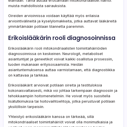
elämään. Tämä auttaa erottamaan mitokondriaaliset häiriöt
muista mahdollisista sairauksista.
Oireiden arvioinnissa voidaan käyttää myös erilaisia
arviointivälineitä ja kyselylomakkeita, jotka auttavat lääkäreitä
ymmärtämään potilaan tilannetta paremmin.
Erikoislääkärin rooli diagnosoinnissa
Erikoislääkärin rooli mitokondriaalisten toimintahäiriöiden
diagnosoinnissa on keskeinen. Neurologit, metaboliset
asiantuntijat ja geneetikot voivat kaikki osallistua prosessiin,
tuoden mukanaan erityisosaamista. Heidän
asiantuntemuksensa auttaa varmistamaan, että diagnostiikka
on kattavaa ja tarkkaa.
Erikoislääkärit arvioivat potilaan oireita ja testituloksia
kokonaisvaltaisesti, mikä voi johtaa tarkempaan diagnoosiin ja
tehokkaampiin hoitomenetelmiin. He voivat myös suositella
lisätutkimuksia tai hoitovaihtoehtoja, jotka perustuvat potilaan
yksilöllisiin tarpeisiin.
Yhteistyö erikoislääkärin kanssa on tärkeää, sillä
mitokondriaaliset toimintahäiriöt voivat olla monimutkaisia ja