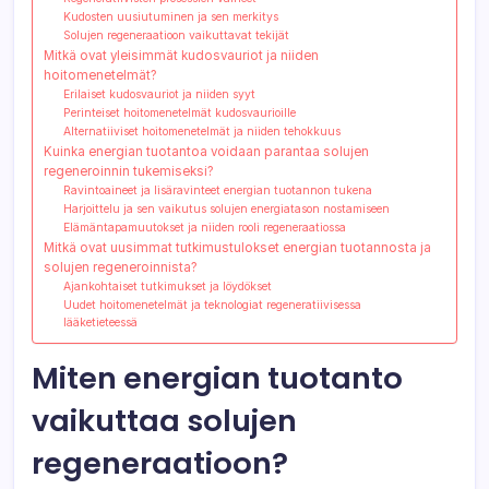
Kudosten uusiutuminen ja sen merkitys
Solujen regeneraatioon vaikuttavat tekijät
Mitkä ovat yleisimmät kudosvauriot ja niiden
hoitomenetelmät?
Erilaiset kudosvauriot ja niiden syyt
Perinteiset hoitomenetelmät kudosvaurioille
Alternatiiviset hoitomenetelmät ja niiden tehokkuus
Kuinka energian tuotantoa voidaan parantaa solujen
regeneroinnin tukemiseksi?
Ravintoaineet ja lisäravinteet energian tuotannon tukena
Harjoittelu ja sen vaikutus solujen energiatason nostamiseen
Elämäntapamuutokset ja niiden rooli regeneraatiossa
Mitkä ovat uusimmat tutkimustulokset energian tuotannosta ja
solujen regeneroinnista?
Ajankohtaiset tutkimukset ja löydökset
Uudet hoitomenetelmät ja teknologiat regeneratiivisessa
lääketieteessä
Miten energian tuotanto
vaikuttaa solujen
regeneraatioon?