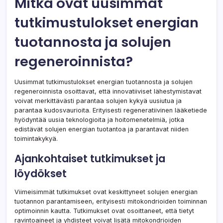
Mitkä ovat uusimmat
tutkimustulokset energian
tuotannosta ja solujen
regeneroinnista?
Uusimmat tutkimustulokset energian tuotannosta ja solujen
regeneroinnista osoittavat, että innovatiiviset lähestymistavat
voivat merkittävästi parantaa solujen kykyä uusiutua ja
parantaa kudosvaurioita. Erityisesti regeneratiivinen lääketiede
hyödyntää uusia teknologioita ja hoitomenetelmiä, jotka
edistävät solujen energian tuotantoa ja parantavat niiden
toimintakykyä.
Ajankohtaiset tutkimukset ja
löydökset
Viimeisimmät tutkimukset ovat keskittyneet solujen energian
tuotannon parantamiseen, erityisesti mitokondrioiden toiminnan
optimoinnin kautta. Tutkimukset ovat osoittaneet, että tietyt
ravintoaineet ja yhdisteet voivat lisätä mitokondrioiden