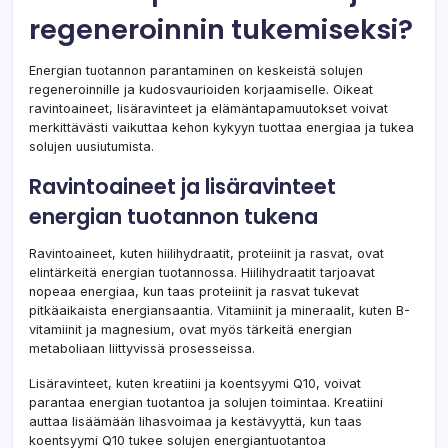
regeneroinnin tukemiseksi?
Energian tuotannon parantaminen on keskeistä solujen
regeneroinnille ja kudosvaurioiden korjaamiselle. Oikeat
ravintoaineet, lisäravinteet ja elämäntapamuutokset voivat
merkittävästi vaikuttaa kehon kykyyn tuottaa energiaa ja tukea
solujen uusiutumista.
Ravintoaineet ja lisäravinteet
energian tuotannon tukena
Ravintoaineet, kuten hiilihydraatit, proteiinit ja rasvat, ovat
elintärkeitä energian tuotannossa. Hiilihydraatit tarjoavat
nopeaa energiaa, kun taas proteiinit ja rasvat tukevat
pitkäaikaista energiansaantia. Vitamiinit ja mineraalit, kuten B-
vitamiinit ja magnesium, ovat myös tärkeitä energian
metaboliaan liittyvissä prosesseissa.
Lisäravinteet, kuten kreatiini ja koentsyymi Q10, voivat
parantaa energian tuotantoa ja solujen toimintaa. Kreatiini
auttaa lisäämään lihasvoimaa ja kestävyyttä, kun taas
koentsyymi Q10 tukee solujen energiantuotantoa