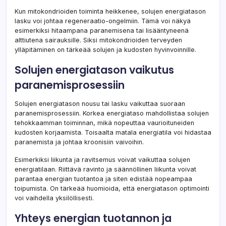
Kun mitokondrioiden toiminta heikkenee, solujen energiatason
lasku voi johtaa regeneraatio-ongelmiin. Tämä voi näkyä
esimerkiksi hitaampana paranemisena tai lisääntyneenä
alttiutena sairauksille. Siksi mitokondrioiden terveyden
ylläpitäminen on tärkeää solujen ja kudosten hyvinvoinnille.
Solujen energiatason vaikutus
paranemisprosessiin
Solujen energiatason nousu tai lasku vaikuttaa suoraan
paranemisprosessiin. Korkea energiataso mahdollistaa solujen
tehokkaamman toiminnan, mikä nopeuttaa vaurioituneiden
kudosten korjaamista. Toisaalta matala energiatila voi hidastaa
paranemista ja johtaa kroonisiin vaivoihin.
Esimerkiksi liikunta ja ravitsemus voivat vaikuttaa solujen
energiatilaan. Riittävä ravinto ja säännöllinen liikunta voivat
parantaa energian tuotantoa ja siten edistää nopeampaa
toipumista. On tärkeää huomioida, että energiatason optimointi
voi vaihdella yksilöllisesti.
Yhteys energian tuotannon ja