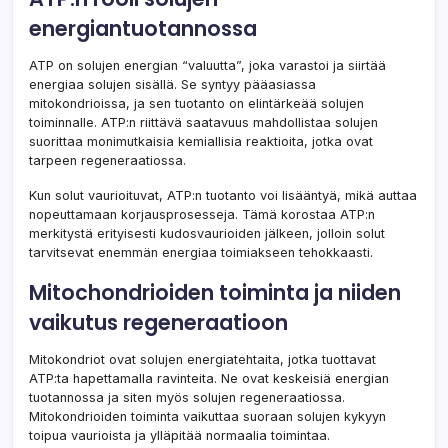
energiantuotannossa
ATP on solujen energian “valuutta”, joka varastoi ja siirtää
energiaa solujen sisällä. Se syntyy pääasiassa
mitokondrioissa, ja sen tuotanto on elintärkeää solujen
toiminnalle. ATP:n riittävä saatavuus mahdollistaa solujen
suorittaa monimutkaisia kemiallisia reaktioita, jotka ovat
tarpeen regeneraatiossa.
Kun solut vaurioituvat, ATP:n tuotanto voi lisääntyä, mikä auttaa
nopeuttamaan korjausprosesseja. Tämä korostaa ATP:n
merkitystä erityisesti kudosvaurioiden jälkeen, jolloin solut
tarvitsevat enemmän energiaa toimiakseen tehokkaasti.
Mitochondrioiden toiminta ja niiden
vaikutus regeneraatioon
Mitokondriot ovat solujen energiatehtaita, jotka tuottavat
ATP:ta hapettamalla ravinteita. Ne ovat keskeisiä energian
tuotannossa ja siten myös solujen regeneraatiossa.
Mitokondrioiden toiminta vaikuttaa suoraan solujen kykyyn
toipua vaurioista ja ylläpitää normaalia toimintaa.