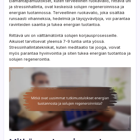
Elämäntapamuutokset, kuten terveellinen ruokavalio, riittävä uni
ja stressinhallinta, ovat keskeisiä solujen regeneroinnissa ja
energian tuotannossa. Terveellinen ruokavalio, joka sisältää
runsaasti vihanneksia, hedelmiä ja täysjyväviljoja, voi parantaa
ravinteiden saantia ja tukea energian tuotantoa.
Riittävä uni on välttämätöntä solujen korjausprosesseille.
Aikuiset tarvitsevat yleensä 7-9 tuntia unta yössä.
Stressinhallintatekniikat, kuten meditaatio tai jooga, voivat
myös parantaa hyvinvointia ja siten tukea energian tuotantoa ja
solujen regenerointia.