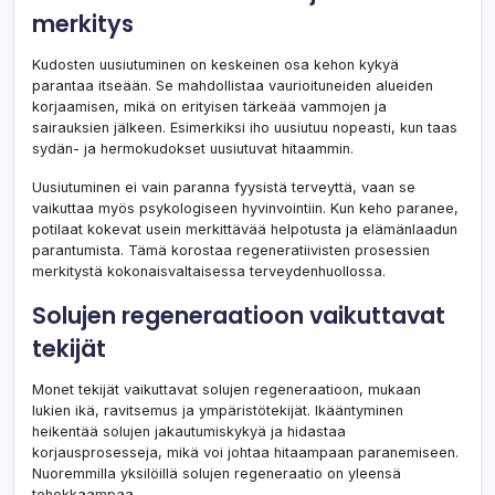
merkitys
Kudosten uusiutuminen on keskeinen osa kehon kykyä
parantaa itseään. Se mahdollistaa vaurioituneiden alueiden
korjaamisen, mikä on erityisen tärkeää vammojen ja
sairauksien jälkeen. Esimerkiksi iho uusiutuu nopeasti, kun taas
sydän- ja hermokudokset uusiutuvat hitaammin.
Uusiutuminen ei vain paranna fyysistä terveyttä, vaan se
vaikuttaa myös psykologiseen hyvinvointiin. Kun keho paranee,
potilaat kokevat usein merkittävää helpotusta ja elämänlaadun
parantumista. Tämä korostaa regeneratiivisten prosessien
merkitystä kokonaisvaltaisessa terveydenhuollossa.
Solujen regeneraatioon vaikuttavat
tekijät
Monet tekijät vaikuttavat solujen regeneraatioon, mukaan
lukien ikä, ravitsemus ja ympäristötekijät. Ikääntyminen
heikentää solujen jakautumiskykyä ja hidastaa
korjausprosesseja, mikä voi johtaa hitaampaan paranemiseen.
Nuoremmilla yksilöillä solujen regeneraatio on yleensä
tehokkaampaa.