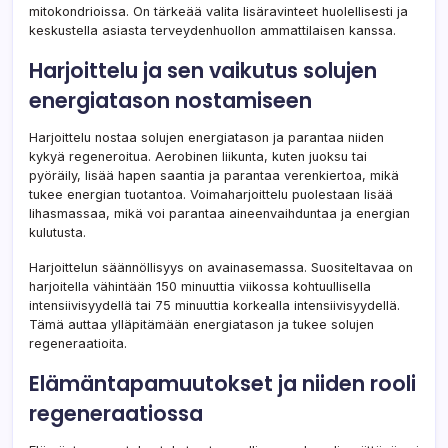
mitokondrioissa. On tärkeää valita lisäravinteet huolellisesti ja
keskustella asiasta terveydenhuollon ammattilaisen kanssa.
Harjoittelu ja sen vaikutus solujen
energiatason nostamiseen
Harjoittelu nostaa solujen energiatason ja parantaa niiden
kykyä regeneroitua. Aerobinen liikunta, kuten juoksu tai
pyöräily, lisää hapen saantia ja parantaa verenkiertoa, mikä
tukee energian tuotantoa. Voimaharjoittelu puolestaan lisää
lihasmassaa, mikä voi parantaa aineenvaihduntaa ja energian
kulutusta.
Harjoittelun säännöllisyys on avainasemassa. Suositeltavaa on
harjoitella vähintään 150 minuuttia viikossa kohtuullisella
intensiivisyydellä tai 75 minuuttia korkealla intensiivisyydellä.
Tämä auttaa ylläpitämään energiatason ja tukee solujen
regeneraatioita.
Elämäntapamuutokset ja niiden rooli
regeneraatiossa