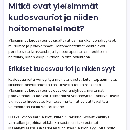
Mitkä ovat yleisimmät
kudosvauriot ja niiden
hoitomenetelmät?
Yleisimmät kudosvauriot sisältävät esimerkiksi venähdykset,
murtumat ja palovammat. Hoitomenetelmät vaihtelevat
perinteisistä lääkkeistä ja fysioterapiasta vaihtoehtoisiin
hoitoihin, kuten akupunktioon ja yrttilääkintään.
Erilaiset kudosvauriot ja niiden syyt
Kudosvaurioita voi syntyä monista syistä, kuten tapaturmista,
liikunnan aiheuttamasta rasituksesta tai sairauksista.
Yleisimmät kudosvauriot ovat venähdykset, murtumat,
palovammat ja haavat. Esimerkiksi venähdykset johtuvat usein
äkillisestä liikkeestä, kun taas murtumat voivat tapahtua
voimakkaan iskun seurauksena.
Lisäksi krooniset vauriot, kuten nivelrikko, voivat kehittyä
vähitellen ja johtua pitkäaikaisesta rasituksesta tai
ikääntymisestä. On tärkeää tunnistaa vaurion syy, jotta hoito