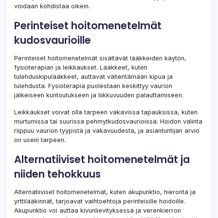
voidaan kohdistaa oikein.
Perinteiset hoitomenetelmät
kudosvaurioille
Perinteiset hoitomenetelmät sisältävät lääkkeiden käytön,
fysioterapian ja leikkaukset. Lääkkeet, kuten
tulehduskipulääkkeet, auttavat vähentämään kipua ja
tulehdusta. Fysioterapia puolestaan keskittyy vaurion
jälkeiseen kuntoutukseen ja liikkuvuuden palauttamiseen.
Leikkaukset voivat olla tarpeen vakavissa tapauksissa, kuten
murtumissa tai suurissa pehmytkudosvaurioissa. Hoidon valinta
riippuu vaurion tyypistä ja vakavuudesta, ja asiantuntijan arvio
on usein tarpeen.
Alternatiiviset hoitomenetelmät ja
niiden tehokkuus
Alternatiiviset hoitomenetelmät, kuten akupunktio, hieronta ja
yrttilääkinnät, tarjoavat vaihtoehtoja perinteisille hoidoille.
Akupunktio voi auttaa kivunlievityksessä ja verenkierron