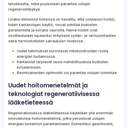
tehokkuutta, mikä puolestaan parantaa solujen
regenerointikykyä.
Lisäksi kliinisissä kokeissa on havaittu, että solutason hoidot,
kuten kantasolujen käyttö, voivat edistää kudosten
paranemista ja korjata vaurioita. Nämä hoidot ovat
osoittautuneet lupaaviksi erityisesti sydän- ja verisuonitautien
sekä hermostollisten sairauksien hoidossa.
Uudet tutkimukset korostavat mitokondrioiden roolia
energian tuotannossa.
Kantasolut tarjoavat uusia mahdollisuuksia kudosten
korjaamiseen.
Ravintoaineiden optimointi voi parantaa solujen toimintaa.
Uudet hoitomenetelmät ja
teknologiat regeneratiivisessa
lääketieteessä
Regeneratiivisessa lääketieteessä käytetään yhä enemmän
innovatiivisia hoitomenetelmiä, jotka perustuvat solujen
energian tuotannon parantamiseen. Esimerkiksi geenihoidot,