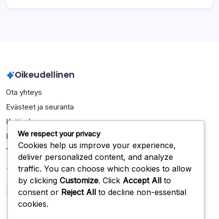
Oikeudellinen
Ota yhteys
Evästeet ja seuranta
Keitä olemme
We respect your privacy
Käyttäjäsopimus
Cookies help us improve your experience,
Yksityisyytesi
deliver personalized content, and analyze
Haku
traffic. You can choose which cookies to allow
by clicking
Customize
. Click
Accept All
to
consent or
Reject All
to decline non-essential
Search
cookies.