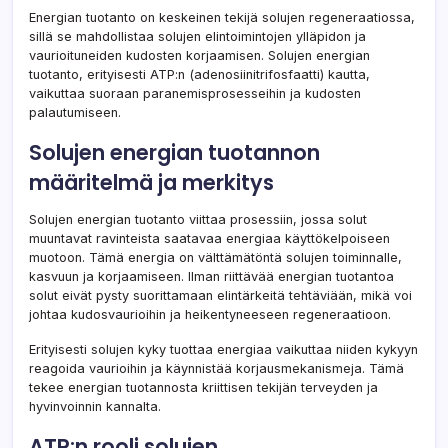
Energian tuotanto on keskeinen tekijä solujen regeneraatiossa,
sillä se mahdollistaa solujen elintoimintojen ylläpidon ja
vaurioituneiden kudosten korjaamisen. Solujen energian
tuotanto, erityisesti ATP:n (adenosiinitrifosfaatti) kautta,
vaikuttaa suoraan paranemisprosesseihin ja kudosten
palautumiseen.
Solujen energian tuotannon
määritelmä ja merkitys
Solujen energian tuotanto viittaa prosessiin, jossa solut
muuntavat ravinteista saatavaa energiaa käyttökelpoiseen
muotoon. Tämä energia on välttämätöntä solujen toiminnalle,
kasvuun ja korjaamiseen. Ilman riittävää energian tuotantoa
solut eivät pysty suorittamaan elintärkeitä tehtäviään, mikä voi
johtaa kudosvaurioihin ja heikentyneeseen regeneraatioon.
Erityisesti solujen kyky tuottaa energiaa vaikuttaa niiden kykyyn
reagoida vaurioihin ja käynnistää korjausmekanismeja. Tämä
tekee energian tuotannosta kriittisen tekijän terveyden ja
hyvinvoinnin kannalta.
ATP:n rooli solujen