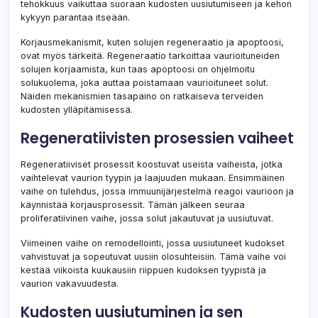
tehokkuus vaikuttaa suoraan kudosten uusiutumiseen ja kehon
kykyyn parantaa itseään.
Korjausmekanismit, kuten solujen regeneraatio ja apoptoosi,
ovat myös tärkeitä. Regeneraatio tarkoittaa vaurioituneiden
solujen korjaamista, kun taas apoptoosi on ohjelmoitu
solukuolema, joka auttaa poistamaan vaurioituneet solut.
Näiden mekanismien tasapaino on ratkaiseva terveiden
kudosten ylläpitämisessä.
Regeneratiivisten prosessien vaiheet
Regeneratiiviset prosessit koostuvat useista vaiheista, jotka
vaihtelevat vaurion tyypin ja laajuuden mukaan. Ensimmäinen
vaihe on tulehdus, jossa immuunijärjestelmä reagoi vaurioon ja
käynnistää korjausprosessit. Tämän jälkeen seuraa
proliferatiivinen vaihe, jossa solut jakautuvat ja uusiutuvat.
Viimeinen vaihe on remodellointi, jossa uusiutuneet kudokset
vahvistuvat ja sopeutuvat uusiin olosuhteisiin. Tämä vaihe voi
kestää viikoista kuukausiin riippuen kudoksen tyypistä ja
vaurion vakavuudesta.
Kudosten uusiutuminen ja sen