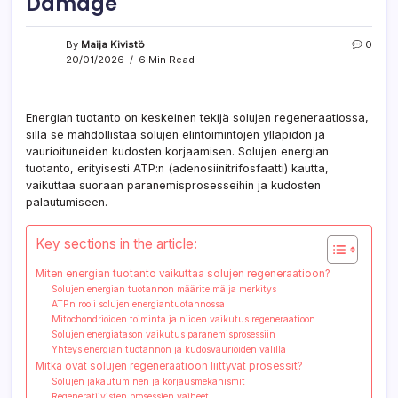
Damage
By
Maija Kivistö
0
20/01/2026
6 Min Read
Energian tuotanto on keskeinen tekijä solujen regeneraatiossa,
sillä se mahdollistaa solujen elintoimintojen ylläpidon ja
vaurioituneiden kudosten korjaamisen. Solujen energian
tuotanto, erityisesti ATP:n (adenosiinitrifosfaatti) kautta,
vaikuttaa suoraan paranemisprosesseihin ja kudosten
palautumiseen.
Key sections in the article:
Miten energian tuotanto vaikuttaa solujen regeneraatioon?
Solujen energian tuotannon määritelmä ja merkitys
ATPn rooli solujen energiantuotannossa
Mitochondrioiden toiminta ja niiden vaikutus regeneraatioon
Solujen energiatason vaikutus paranemisprosessiin
Yhteys energian tuotannon ja kudosvaurioiden välillä
Mitkä ovat solujen regeneraatioon liittyvät prosessit?
Solujen jakautuminen ja korjausmekanismit
Regeneratiivisten prosessien vaiheet