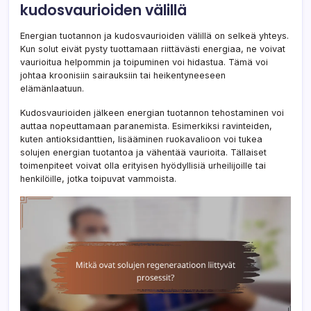
kudosvaurioiden välillä
Energian tuotannon ja kudosvaurioiden välillä on selkeä yhteys.
Kun solut eivät pysty tuottamaan riittävästi energiaa, ne voivat
vaurioitua helpommin ja toipuminen voi hidastua. Tämä voi
johtaa kroonisiin sairauksiin tai heikentyneeseen
elämänlaatuun.
Kudosvaurioiden jälkeen energian tuotannon tehostaminen voi
auttaa nopeuttamaan paranemista. Esimerkiksi ravinteiden,
kuten antioksidanttien, lisääminen ruokavalioon voi tukea
solujen energian tuotantoa ja vähentää vaurioita. Tällaiset
toimenpiteet voivat olla erityisen hyödyllisiä urheilijoille tai
henkilöille, jotka toipuvat vammoista.