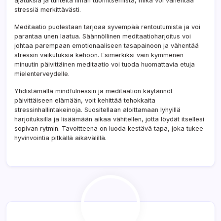
ajatuksia ja tunteita ilman tuomitsemista, mikä voi vähentää
stressiä merkittävästi.
Meditaatio puolestaan tarjoaa syvempää rentoutumista ja voi
parantaa unen laatua. Säännöllinen meditaatioharjoitus voi
johtaa parempaan emotionaaliseen tasapainoon ja vähentää
stressin vaikutuksia kehoon. Esimerkiksi vain kymmenen
minuutin päivittäinen meditaatio voi tuoda huomattavia etuja
mielenterveydelle.
Yhdistämällä mindfulnessin ja meditaation käytännöt
päivittäiseen elämään, voit kehittää tehokkaita
stressinhallintakeinoja. Suositellaan aloittamaan lyhyillä
harjoituksilla ja lisäämään aikaa vähitellen, jotta löydät itsellesi
sopivan rytmin. Tavoitteena on luoda kestävä tapa, joka tukee
hyvinvointia pitkällä aikavälillä.