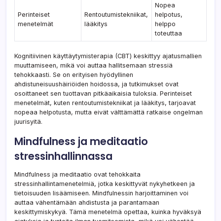
Nopea
Perinteiset
Rentoutumistekniikat,
helpotus,
menetelmät
lääkitys
helppo
toteuttaa
Kognitiivinen käyttäytymisterapia (CBT) keskittyy ajatusmallien
muuttamiseen, mikä voi auttaa hallitsemaan stressiä
tehokkaasti. Se on erityisen hyödyllinen
ahdistuneisuushäiriöiden hoidossa, ja tutkimukset ovat
osoittaneet sen tuottavan pitkäaikaisia tuloksia. Perinteiset
menetelmät, kuten rentoutumistekniikat ja lääkitys, tarjoavat
nopeaa helpotusta, mutta eivät välttämättä ratkaise ongelman
juurisyitä.
Mindfulness ja meditaatio
stressinhallinnassa
Mindfulness ja meditaatio ovat tehokkaita
stressinhallintamenetelmiä, jotka keskittyvät nykyhetkeen ja
tietoisuuden lisäämiseen. Mindfulnessin harjoittaminen voi
auttaa vähentämään ahdistusta ja parantamaan
keskittymiskykyä. Tämä menetelmä opettaa, kuinka hyväksyä