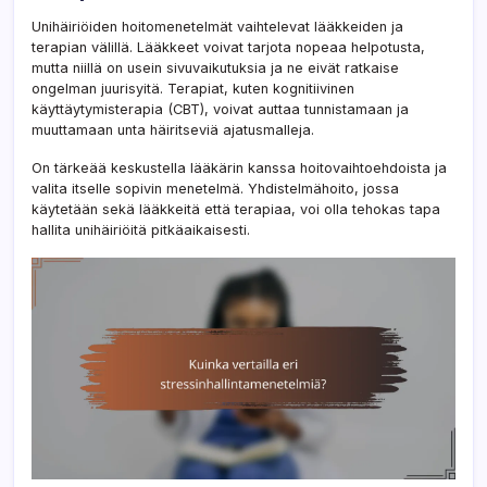
Unihäiriöiden hoitomenetelmät vaihtelevat lääkkeiden ja
terapian välillä. Lääkkeet voivat tarjota nopeaa helpotusta,
mutta niillä on usein sivuvaikutuksia ja ne eivät ratkaise
ongelman juurisyitä. Terapiat, kuten kognitiivinen
käyttäytymisterapia (CBT), voivat auttaa tunnistamaan ja
muuttamaan unta häiritseviä ajatusmalleja.
On tärkeää keskustella lääkärin kanssa hoitovaihtoehdoista ja
valita itselle sopivin menetelmä. Yhdistelmähoito, jossa
käytetään sekä lääkkeitä että terapiaa, voi olla tehokas tapa
hallita unihäiriöitä pitkäaikaisesti.