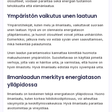
olosuhteet, voidaan parantaa sekä energian tuotannon
tehokkuutta että elämänlaatua.
Ympäristön vaikutus unen laatuun
Ympäristötekijät, kuten melu ja ilmanlaatu, vaikuttavat suoraan
unen laatuun. Hyvä uni on olennaista energiatason
ylläpitämiseksi, ja huonot olosuhteet voivat johtaa unihäiriöihin.
Esimerkiksi, jatkuva melu voi estää syvän unen saavuttamisen,
mikä heikentää palautumista.
Unen laadun parantamiseksi kannattaa kiinnittää huomiota
makuuhuoneen ympäristöön. Suositeltavaa on käyttää pimeitä
verhoja, jotta valo ei häiritse unta, ja varmistaa, että huone on
hyvin ilmastoitu. Hyvä ilmanlaatu edistää myös syvempää unta.
Ilmanlaadun merkitys energiatason
ylläpidossa
Ilmanlaatu on keskeinen tekijä energiatason ylläpidossa. Huono
ilmanlaatu, kuten korkea hiilidioksidipitoisuus, voi aiheuttaa
väsymystä ja keskittymisvaikeuksia. Hyvä ilmanlaatu parantaa
aivotoimintaa ja vireystilaa.