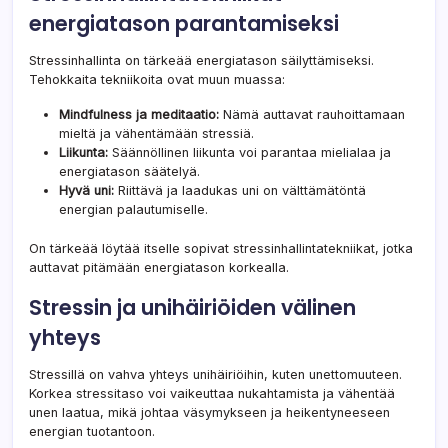
energiatason parantamiseksi
Stressinhallinta on tärkeää energiatason säilyttämiseksi.
Tehokkaita tekniikoita ovat muun muassa:
Mindfulness ja meditaatio:
Nämä auttavat rauhoittamaan
mieltä ja vähentämään stressiä.
Liikunta:
Säännöllinen liikunta voi parantaa mielialaa ja
energiatason säätelyä.
Hyvä uni:
Riittävä ja laadukas uni on välttämätöntä
energian palautumiselle.
On tärkeää löytää itselle sopivat stressinhallintatekniikat, jotka
auttavat pitämään energiatason korkealla.
Stressin ja unihäiriöiden välinen
yhteys
Stressillä on vahva yhteys unihäiriöihin, kuten unettomuuteen.
Korkea stressitaso voi vaikeuttaa nukahtamista ja vähentää
unen laatua, mikä johtaa väsymykseen ja heikentyneeseen
energian tuotantoon.