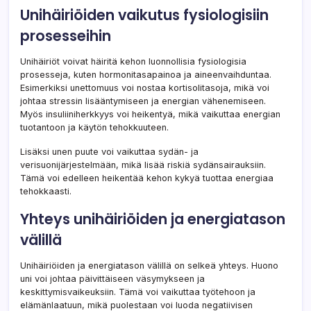
Unihäiriöiden vaikutus fysiologisiin
prosesseihin
Unihäiriöt voivat häiritä kehon luonnollisia fysiologisia
prosesseja, kuten hormonitasapainoa ja aineenvaihduntaa.
Esimerkiksi unettomuus voi nostaa kortisolitasoja, mikä voi
johtaa stressin lisääntymiseen ja energian vähenemiseen.
Myös insuliiniherkkyys voi heikentyä, mikä vaikuttaa energian
tuotantoon ja käytön tehokkuuteen.
Lisäksi unen puute voi vaikuttaa sydän- ja
verisuonijärjestelmään, mikä lisää riskiä sydänsairauksiin.
Tämä voi edelleen heikentää kehon kykyä tuottaa energiaa
tehokkaasti.
Yhteys unihäiriöiden ja energiatason
välillä
Unihäiriöiden ja energiatason välillä on selkeä yhteys. Huono
uni voi johtaa päivittäiseen väsymykseen ja
keskittymisvaikeuksiin. Tämä voi vaikuttaa työtehoon ja
elämänlaatuun, mikä puolestaan voi luoda negatiivisen