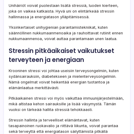
Unihäiriöt voivat puolestaan lisätä stressiä, luoden kierteen,
joka on vaikea katkaista. Hyvä uni on elintärkeää stressin
hallinnassa ja energiatason ylläpitämisessä.
Yksinkertaiset unihygienian parantamistekniikat, kuten
säännöllinen nukkumaanmenoaika ja rauhoittavat rutiinit ennen
nukkumaanmenoa, voivat auttaa parantamaan unen laatua.
Stressin pitkäaikaiset vaikutukset
terveyteen ja energiaan
Krooninen stressi voi johtaa useisiin terveysongelmiin, kuten
sydänsairauksiin, diabetekseen ja mielenterveysongelmiin.
Nämä ongelmat voivat heikentää energian tuotantoa ja
elämänlaatua merkittävästi.
Pitkäaikainen stressi voi myös vaikuttaa immuunijärjestelmään,
mikä altistaa kehon sairauksille ja lisää väsymystä. Tämän
vuoksi on tärkeää hallita stressiä tehokkaasti.
Stressin hallinta ja terveelliset elämäntavat, kuten
tasapainoinen ruokavalio ja riittävä liikunta, voivat parantaa
sekä terveyttä että energiatason säilyttämistä pitkällä