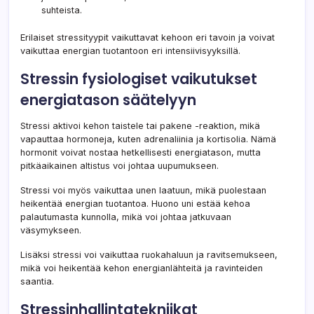
suhteista.
Erilaiset stressityypit vaikuttavat kehoon eri tavoin ja voivat
vaikuttaa energian tuotantoon eri intensiivisyyksillä.
Stressin fysiologiset vaikutukset
energiatason säätelyyn
Stressi aktivoi kehon taistele tai pakene -reaktion, mikä
vapauttaa hormoneja, kuten adrenaliinia ja kortisolia. Nämä
hormonit voivat nostaa hetkellisesti energiatason, mutta
pitkäaikainen altistus voi johtaa uupumukseen.
Stressi voi myös vaikuttaa unen laatuun, mikä puolestaan
heikentää energian tuotantoa. Huono uni estää kehoa
palautumasta kunnolla, mikä voi johtaa jatkuvaan
väsymykseen.
Lisäksi stressi voi vaikuttaa ruokahaluun ja ravitsemukseen,
mikä voi heikentää kehon energianlähteitä ja ravinteiden
saantia.
Stressinhallintatekniikat