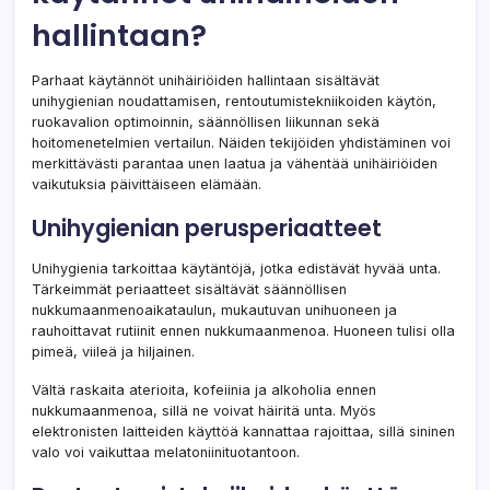
hallintaan?
Parhaat käytännöt unihäiriöiden hallintaan sisältävät
unihygienian noudattamisen, rentoutumistekniikoiden käytön,
ruokavalion optimoinnin, säännöllisen liikunnan sekä
hoitomenetelmien vertailun. Näiden tekijöiden yhdistäminen voi
merkittävästi parantaa unen laatua ja vähentää unihäiriöiden
vaikutuksia päivittäiseen elämään.
Unihygienian perusperiaatteet
Unihygienia tarkoittaa käytäntöjä, jotka edistävät hyvää unta.
Tärkeimmät periaatteet sisältävät säännöllisen
nukkumaanmenoaikataulun, mukautuvan unihuoneen ja
rauhoittavat rutiinit ennen nukkumaanmenoa. Huoneen tulisi olla
pimeä, viileä ja hiljainen.
Vältä raskaita aterioita, kofeiinia ja alkoholia ennen
nukkumaanmenoa, sillä ne voivat häiritä unta. Myös
elektronisten laitteiden käyttöä kannattaa rajoittaa, sillä sininen
valo voi vaikuttaa melatoniinituotantoon.