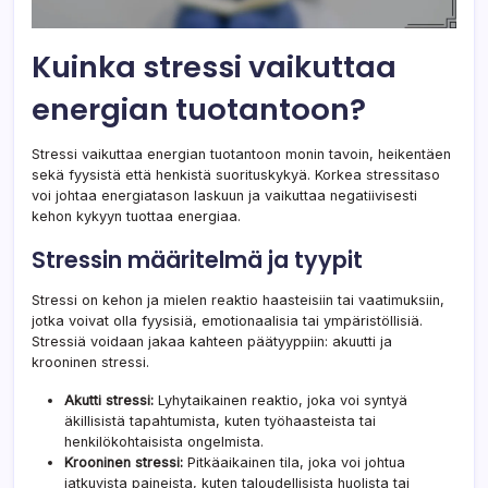
Kuinka stressi vaikuttaa
energian tuotantoon?
Stressi vaikuttaa energian tuotantoon monin tavoin, heikentäen
sekä fyysistä että henkistä suorituskykyä. Korkea stressitaso
voi johtaa energiatason laskuun ja vaikuttaa negatiivisesti
kehon kykyyn tuottaa energiaa.
Stressin määritelmä ja tyypit
Stressi on kehon ja mielen reaktio haasteisiin tai vaatimuksiin,
jotka voivat olla fyysisiä, emotionaalisia tai ympäristöllisiä.
Stressiä voidaan jakaa kahteen päätyyppiin: akuutti ja
krooninen stressi.
Akutti stressi:
Lyhytaikainen reaktio, joka voi syntyä
äkillisistä tapahtumista, kuten työhaasteista tai
henkilökohtaisista ongelmista.
Krooninen stressi:
Pitkäaikainen tila, joka voi johtua
jatkuvista paineista, kuten taloudellisista huolista tai