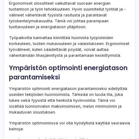
Ergonomiset olosuhteet vaikuttavat suoraan energian
tuotantoon ja työn tehokkuuteen. Hyvin suunnitellut työtilat ja -
välineet vähentävät fyysistä rasitusta ja parantavat
työskentelymukavuutta. Tämä voi johtaa parempaan
tuottavuuteen ja energiatason ylläpitoon.
Työpaikoilla kannattaa kiinnittää huomiota työpisteiden
korkeuteen, tuolien mukavuuteen ja valaistukseen. Ergonomiset
työvälineet, kuten säädettävät pöydät, voivat auttaa
vähentämään lihasjännitystä ja parantamaan keskittymistä.
Ympäristön optimointi energiatason
parantamiseksi
Ympäristön optimointi energiatason parantamiseksi edellyttää
useiden tekijöiden huomioimista. Tärkeää on luoda tila, joka
tukee sekä fyysistä että henkistä hyvinvointia. Tämä voi
sisältää luonnonvalon maksimoimisen, melun minimoinnin ja
mukautuvan sisustuksen.
Ympäristön optimoinnissa voi olla hyödyllistä käyttää seuraavia
keinoja: