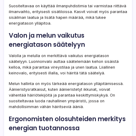
Suositeltavaa on käyttää ilmanpuhdistimia tai varmistaa riittävä
ilmanvaihto, erityisesti sisätiloissa. Kasvit voivat myös parantaa
sisäilman laatua ja lisätä hapen määrää, mikä tukee
energiatason ylläpitoa.
Valon ja melun vaikutus
energiatason säätelyyn
Valolla ja melulla on merkittävä vaikutus energiatason
säätelyyn. Luonnonvalo auttaa säätelemään kehon sisäistä
kelloa, mikä parantaa vireystilaa ja unen laatua. Liiallinen
keinovalo, erityisesti illalla, voi häiritä tätä säätelyä.
Melun hallinta on myös tärkeää energiatason ylläpitämisessä.
Äänieristysratkaisut, kuten äänieristetyt ikkunat, voivat
vähentää häiriötekijöitä ja parantaa keskittymiskykyä. On
suositeltavaa luoda rauhallinen ympäristö, jossa on
mahdollisimman vähän häiritseviä ääniä.
Ergonomisten olosuhteiden merkitys
energian tuotannossa