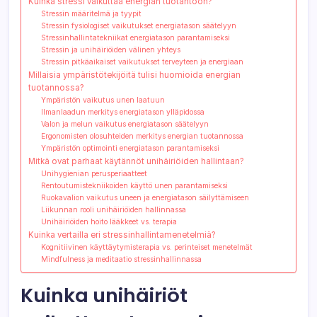
Kuinka stressi vaikuttaa energian tuotantoon?
Stressin määritelmä ja tyypit
Stressin fysiologiset vaikutukset energiatason säätelyyn
Stressinhallintatekniikat energiatason parantamiseksi
Stressin ja unihäiriöiden välinen yhteys
Stressin pitkäaikaiset vaikutukset terveyteen ja energiaan
Millaisia ympäristötekijöitä tulisi huomioida energian
tuotannossa?
Ympäristön vaikutus unen laatuun
Ilmanlaadun merkitys energiatason ylläpidossa
Valon ja melun vaikutus energiatason säätelyyn
Ergonomisten olosuhteiden merkitys energian tuotannossa
Ympäristön optimointi energiatason parantamiseksi
Mitkä ovat parhaat käytännöt unihäiriöiden hallintaan?
Unihygienian perusperiaatteet
Rentoutumistekniikoiden käyttö unen parantamiseksi
Ruokavalion vaikutus uneen ja energiatason säilyttämiseen
Liikunnan rooli unihäiriöiden hallinnassa
Unihäiriöiden hoito lääkkeet vs. terapia
Kuinka vertailla eri stressinhallintamenetelmiä?
Kognitiivinen käyttäytymisterapia vs. perinteiset menetelmät
Mindfulness ja meditaatio stressinhallinnassa
Kuinka unihäiriöt