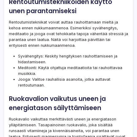
Rentoutumistekniikoiden käyttö
unen parantamiseksi
Rentoutumistekniikat voivat auttaa rauhoittamaan mieltä ja
kehoa ennen nukkumaanmenoa. Esimerkiksi syvähengitys,
meditaatio ja jooga ovat tehokkaita tapoja vähentää stressiä ja
parantaa unen laatua. Näitä voi harjoittaa päivittäin tai
erityisesti ennen nukkumaanmenoa.
Syvähengitys: Keskity hengityksen rauhoittamiseen ja
hidastamiseen.
Meditointi: Käytä ohjattuja meditaatioita tai rauhoittavaa
musiikkia.
Jooga: Valitse rauhallisia asanoita, jotka auttavat
rentoutumaan.
Ruokavalion vaikutus uneen ja
energiatason säilyttämiseen
Ruokavalio vaikuttaa merkittävästi uneen ja energiatason
ylläpitämiseen. Tasapainoinen ruokavalio, joka sisältää
runsaasti vitamiineja ja kivennäisaineita, voi parantaa unen
laatua. Erityisesti magnesiumia ja tryptofaania sisältävät ruoat,