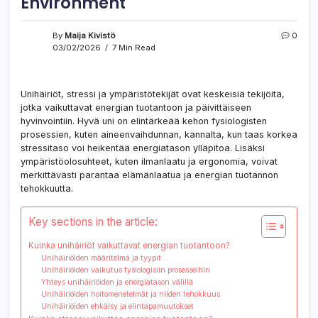
Environment
By
Maija Kivistö
0
03/02/2026
7 Min Read
Unihäiriöt, stressi ja ympäristötekijät ovat keskeisiä tekijöitä,
jotka vaikuttavat energian tuotantoon ja päivittäiseen
hyvinvointiin. Hyvä uni on elintärkeää kehon fysiologisten
prosessien, kuten aineenvaihdunnan, kannalta, kun taas korkea
stressitaso voi heikentää energiatason ylläpitoa. Lisäksi
ympäristöolosuhteet, kuten ilmanlaatu ja ergonomia, voivat
merkittävästi parantaa elämänlaatua ja energian tuotannon
tehokkuutta.
Key sections in the article:
Kuinka unihäiriöt vaikuttavat energian tuotantoon?
Unihäiriöiden määritelmä ja tyypit
Unihäiriöiden vaikutus fysiologisiin prosesseihin
Yhteys unihäiriöiden ja energiatason välillä
Unihäiriöiden hoitomenetelmät ja niiden tehokkuus
Unihäiriöiden ehkäisy ja elintapamuutokset