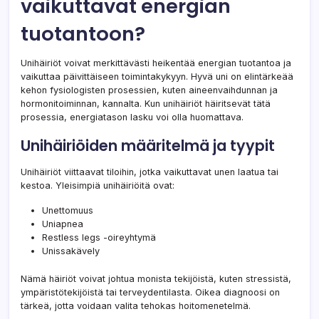
vaikuttavat energian
tuotantoon?
Unihäiriöt voivat merkittävästi heikentää energian tuotantoa ja
vaikuttaa päivittäiseen toimintakykyyn. Hyvä uni on elintärkeää
kehon fysiologisten prosessien, kuten aineenvaihdunnan ja
hormonitoiminnan, kannalta. Kun unihäiriöt häiritsevät tätä
prosessia, energiatason lasku voi olla huomattava.
Unihäiriöiden määritelmä ja tyypit
Unihäiriöt viittaavat tiloihin, jotka vaikuttavat unen laatua tai
kestoa. Yleisimpiä unihäiriöitä ovat:
Unettomuus
Uniapnea
Restless legs -oireyhtymä
Unissakävely
Nämä häiriöt voivat johtua monista tekijöistä, kuten stressistä,
ympäristötekijöistä tai terveydentilasta. Oikea diagnoosi on
tärkeä, jotta voidaan valita tehokas hoitomenetelmä.