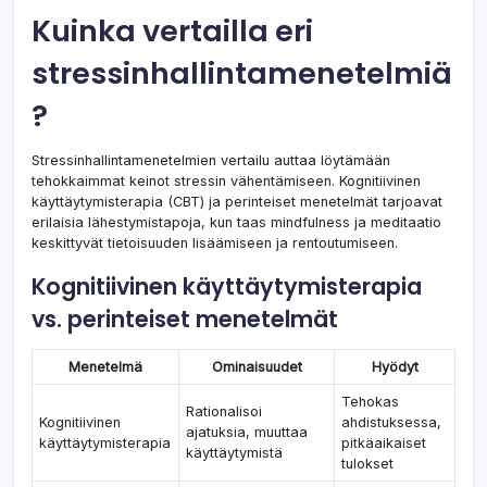
Kuinka vertailla eri
stressinhallintamenetelmiä
?
Stressinhallintamenetelmien vertailu auttaa löytämään
tehokkaimmat keinot stressin vähentämiseen. Kognitiivinen
käyttäytymisterapia (CBT) ja perinteiset menetelmät tarjoavat
erilaisia lähestymistapoja, kun taas mindfulness ja meditaatio
keskittyvät tietoisuuden lisäämiseen ja rentoutumiseen.
Kognitiivinen käyttäytymisterapia
vs. perinteiset menetelmät
Menetelmä
Ominaisuudet
Hyödyt
Tehokas
Rationalisoi
Kognitiivinen
ahdistuksessa,
ajatuksia, muuttaa
käyttäytymisterapia
pitkäaikaiset
käyttäytymistä
tulokset