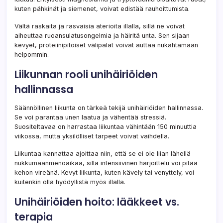
kuten pähkinät ja siemenet, voivat edistää rauhoittumista.
Vältä raskaita ja rasvaisia aterioita illalla, sillä ne voivat
aiheuttaa ruoansulatusongelmia ja häiritä unta. Sen sijaan
kevyet, proteiinipitoiset välipalat voivat auttaa nukahtamaan
helpommin.
Liikunnan rooli unihäiriöiden
hallinnassa
Säännöllinen liikunta on tärkeä tekijä unihäiriöiden hallinnassa.
Se voi parantaa unen laatua ja vähentää stressiä.
Suositeltavaa on harrastaa liikuntaa vähintään 150 minuuttia
viikossa, mutta yksilölliset tarpeet voivat vaihdella.
Liikuntaa kannattaa ajoittaa niin, että se ei ole liian lähellä
nukkumaanmenoaikaa, sillä intensiivinen harjoittelu voi pitää
kehon vireänä. Kevyt liikunta, kuten kävely tai venyttely, voi
kuitenkin olla hyödyllistä myös illalla.
Unihäiriöiden hoito: lääkkeet vs.
terapia