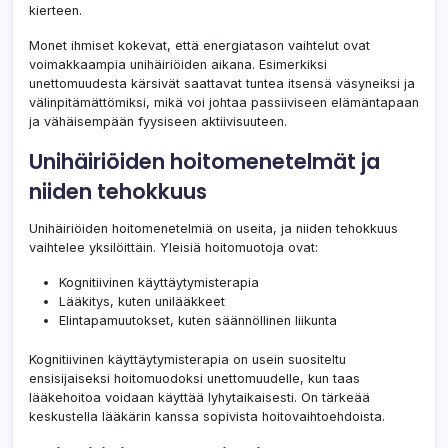
kierteen.
Monet ihmiset kokevat, että energiatason vaihtelut ovat
voimakkaampia unihäiriöiden aikana. Esimerkiksi
unettomuudesta kärsivät saattavat tuntea itsensä väsyneiksi ja
välinpitämättömiksi, mikä voi johtaa passiiviseen elämäntapaan
ja vähäisempään fyysiseen aktiivisuuteen.
Unihäiriöiden hoitomenetelmät ja
niiden tehokkuus
Unihäiriöiden hoitomenetelmiä on useita, ja niiden tehokkuus
vaihtelee yksilöittäin. Yleisiä hoitomuotoja ovat:
Kognitiivinen käyttäytymisterapia
Lääkitys, kuten unilääkkeet
Elintapamuutokset, kuten säännöllinen liikunta
Kognitiivinen käyttäytymisterapia on usein suositeltu
ensisijaiseksi hoitomuodoksi unettomuudelle, kun taas
lääkehoitoa voidaan käyttää lyhytaikaisesti. On tärkeää
keskustella lääkärin kanssa sopivista hoitovaihtoehdoista.