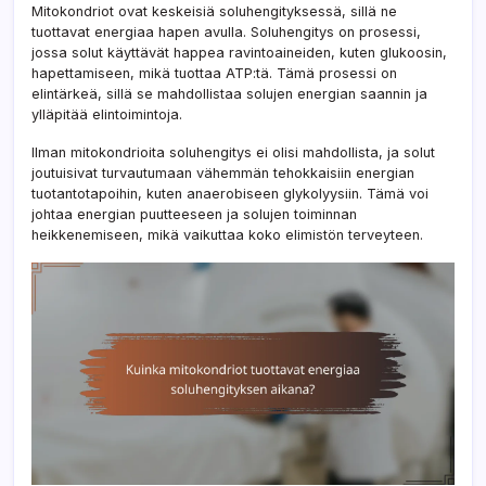
Mitokondriot ovat keskeisiä soluhengityksessä, sillä ne
tuottavat energiaa hapen avulla. Soluhengitys on prosessi,
jossa solut käyttävät happea ravintoaineiden, kuten glukoosin,
hapettamiseen, mikä tuottaa ATP:tä. Tämä prosessi on
elintärkeä, sillä se mahdollistaa solujen energian saannin ja
ylläpitää elintoimintoja.
Ilman mitokondrioita soluhengitys ei olisi mahdollista, ja solut
joutuisivat turvautumaan vähemmän tehokkaisiin energian
tuotantotapoihin, kuten anaerobiseen glykolyysiin. Tämä voi
johtaa energian puutteeseen ja solujen toiminnan
heikkenemiseen, mikä vaikuttaa koko elimistön terveyteen.