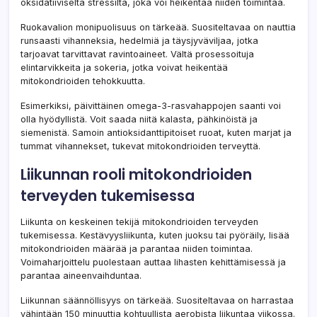
oksidatiiviselta stressiltä, joka voi heikentää niiden toimintaa.
Ruokavalion monipuolisuus on tärkeää. Suositeltavaa on nauttia
runsaasti vihanneksia, hedelmiä ja täysjyväviljaa, jotka
tarjoavat tarvittavat ravintoaineet. Vältä prosessoituja
elintarvikkeita ja sokeria, jotka voivat heikentää
mitokondrioiden tehokkuutta.
Esimerkiksi, päivittäinen omega-3-rasvahappojen saanti voi
olla hyödyllistä. Voit saada niitä kalasta, pähkinöistä ja
siemenistä. Samoin antioksidanttipitoiset ruoat, kuten marjat ja
tummat vihannekset, tukevat mitokondrioiden terveyttä.
Liikunnan rooli mitokondrioiden
terveyden tukemisessa
Liikunta on keskeinen tekijä mitokondrioiden terveyden
tukemisessa. Kestävyysliikunta, kuten juoksu tai pyöräily, lisää
mitokondrioiden määrää ja parantaa niiden toimintaa.
Voimaharjoittelu puolestaan auttaa lihasten kehittämisessä ja
parantaa aineenvaihduntaa.
Liikunnan säännöllisyys on tärkeää. Suositeltavaa on harrastaa
vähintään 150 minuuttia kohtuullista aerobista liikuntaa viikossa.