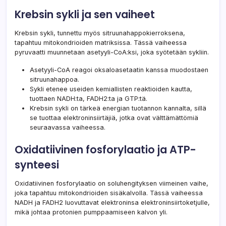
Krebsin sykli ja sen vaiheet
Krebsin sykli, tunnettu myös sitruunahappokierroksena,
tapahtuu mitokondrioiden matriksissa. Tässä vaiheessa
pyruvaatti muunnetaan asetyyli-CoA:ksi, joka syötetään sykliin.
Asetyyli-CoA reagoi oksaloasetaatin kanssa muodostaen
sitruunahappoa.
Sykli etenee useiden kemiallisten reaktioiden kautta,
tuottaen NADH:ta, FADH2:ta ja GTP:tä.
Krebsin sykli on tärkeä energian tuotannon kannalta, sillä
se tuottaa elektroninsiirtäjiä, jotka ovat välttämättömiä
seuraavassa vaiheessa.
Oxidatiivinen fosforylaatio ja ATP-
synteesi
Oxidatiivinen fosforylaatio on soluhengityksen viimeinen vaihe,
joka tapahtuu mitokondrioiden sisäkalvolla. Tässä vaiheessa
NADH ja FADH2 luovuttavat elektroninsa elektroninsiirtoketjulle,
mikä johtaa protonien pumppaamiseen kalvon yli.