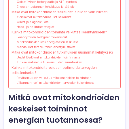
Oxidatiivinen fosforylaatio ja ATP-synteesi
Energiantuotannon tehokkuus ja säätely
Mitkä ovat mitokondrioiden sairaudet ja niiden vaikutukset?
Yleisimmät mitokondriaaliset sairaudet
Oireet ja diagnostiikka
Hoito- ja hallintastrategiat
Kuinka mitokondrioiden toiminta vaikuttaa ikääntymiseen?
Ikääntymisen biologiset mekanismit
Mitokondrioiden rooli energiatason laskussa
Mahdolliset terapeuttiset lähestymistavat
Mitkä ovat mitokondrioiden tutkimuksen uusimmat kehitykset?
Uudet löydökset mitokondrioiden toiminnasta
Tutkimusalueet ja tulevaisuuden suuntaukset
Kuinka mitokondrioita voidaan optimoida terveyden
edistämiseksi?
Ravitsemuksen vaikutus mitokondrioiden toimintaan
Liikunnan rooli mitokondrioiden terveyden tukemisessa
Mitkä ovat mitokondrioiden
keskeiset toiminnot
energian tuotannossa?