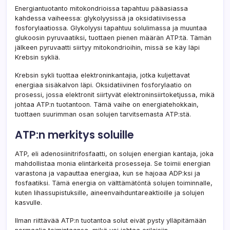
Energiantuotanto mitokondrioissa tapahtuu pääasiassa
kahdessa vaiheessa: glykolyysissä ja oksidatiivisessa
fosforylaatiossa. Glykolyysi tapahtuu solulimassa ja muuntaa
glukoosin pyruvaatiksi, tuottaen pienen määrän ATP:tä. Tämän
jälkeen pyruvaatti siirtyy mitokondrioihin, missä se käy läpi
Krebsin sykliä.
Krebsin sykli tuottaa elektroninkantajia, jotka kuljettavat
energiaa sisäkalvon läpi. Oksidatiivinen fosforylaatio on
prosessi, jossa elektronit siirtyvät elektroninsiirtoketjussa, mikä
johtaa ATP:n tuotantoon. Tämä vaihe on energiatehokkain,
tuottaen suurimman osan solujen tarvitsemasta ATP:stä.
ATP:n merkitys soluille
ATP, eli adenosiinitrifosfaatti, on solujen energian kantaja, joka
mahdollistaa monia elintärkeitä prosesseja. Se toimii energian
varastona ja vapauttaa energiaa, kun se hajoaa ADP:ksi ja
fosfaatiksi. Tämä energia on välttämätöntä solujen toiminnalle,
kuten lihassupistuksille, aineenvaihduntareaktioille ja solujen
kasvulle.
Ilman riittävää ATP:n tuotantoa solut eivät pysty ylläpitämään