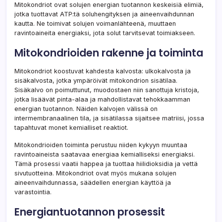
Mitokondriot ovat solujen energian tuotannon keskeisiä elimiä,
jotka tuottavat ATP:tä soluhengityksen ja aineenvaihdunnan
kautta. Ne toimivat solujen voimanlähteenä, muuttaen
ravintoaineita energiaksi, jota solut tarvitsevat toimiakseen.
Mitokondrioiden rakenne ja toiminta
Mitokondriot koostuvat kahdesta kalvosta: ulkokalvosta ja
sisäkalvosta, jotka ympäröivät mitokondrion sisätilaa.
Sisäkalvo on poimuttunut, muodostaen niin sanottuja kristoja,
jotka lisäävät pinta-alaa ja mahdollistavat tehokkaamman
energian tuotannon. Näiden kalvojen välissä on
intermembranaalinen tila, ja sisätilassa sijaitsee matriisi, jossa
tapahtuvat monet kemialliset reaktiot.
Mitokondrioiden toiminta perustuu niiden kykyyn muuntaa
ravintoaineista saatavaa energiaa kemialliseksi energiaksi.
Tämä prosessi vaatii happea ja tuottaa hiilidioksidia ja vettä
sivutuotteina. Mitokondriot ovat myös mukana solujen
aineenvaihdunnassa, säädellen energian käyttöä ja
varastointia.
Energiantuotannon prosessit