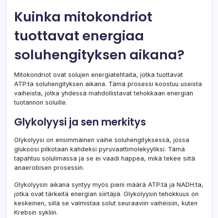
Kuinka mitokondriot
tuottavat energiaa
soluhengityksen aikana?
Mitokondriot ovat solujen energiatehtaita, jotka tuottavat
ATP:tä soluhengityksen aikana. Tämä prosessi koostuu useista
vaiheista, jotka yhdessä mahdollistavat tehokkaan energian
tuotannon soluille.
Glykolyysi ja sen merkitys
Glykolyysi on ensimmäinen vaihe soluhengityksessä, jossa
glukoosi pilkotaan kahdeksi pyruvaattimolekyyliksi. Tämä
tapahtuu solulimassa ja se ei vaadi happea, mikä tekee siitä
anaerobisen prosessin.
Glykolyysin aikana syntyy myös pieni määrä ATP:tä ja NADH:ta,
jotka ovat tärkeitä energian siirtäjiä. Glykolyysin tehokkuus on
keskeinen, sillä se valmistaa solut seuraaviin vaiheisiin, kuten
Krebsin sykliin.