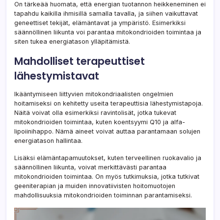
On tärkeää huomata, että energian tuotannon heikkeneminen ei
tapahdu kaikilla ihmisillä samalla tavalla, ja siihen vaikuttavat
geneettiset tekijät, elämäntavat ja ympäristö. Esimerkiksi
säännöllinen liikunta voi parantaa mitokondrioiden toimintaa ja
siten tukea energiatason ylläpitämistä.
Mahdolliset terapeuttiset
lähestymistavat
Ikääntymiseen liittyvien mitokondriaalisten ongelmien
hoitamiseksi on kehitetty useita terapeuttisia lähestymistapoja.
Näitä voivat olla esimerkiksi ravintolisät, jotka tukevat
mitokondrioiden toimintaa, kuten koentsyymi Q10 ja alfa-
lipoiinihappo. Nämä aineet voivat auttaa parantamaan solujen
energiatason hallintaa.
Lisäksi elämäntapamuutokset, kuten terveellinen ruokavalio ja
säännöllinen liikunta, voivat merkittävästi parantaa
mitokondrioiden toimintaa. On myös tutkimuksia, jotka tutkivat
geeniterapian ja muiden innovatiivisten hoitomuotojen
mahdollisuuksia mitokondrioiden toiminnan parantamiseksi.