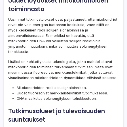
Uudet löydökset mitokondrioiden
toiminnasta
Uusimmat tutkimustulokset ovat paljastaneet, että mitokondriot
eivät ole vain energian tuotannon keskuksia, vaan niillä on
myös keskeinen rooli solujen signaloinnissa ja
aineenvaihdunnassa. Esimerkiksi on havaittu, että
mitokondrioiden DNA voi vaikuttaa solujen reaktioihin
ympäristön muutoksiin, mikä voi muuttaa soluhengityksen
tehokkuutta.
Lisäksi on kehitetty uusia teknologioita, jotka mahdollistavat
mitokondrioiden toiminnan tarkemman tutkimisen. Näitä ovat
muun muassa fluoresoivat merkkaustekniikat, jotka auttavat
visualisoimaan mitokondrioiden dynamiikkaa elävissä soluissa.
Mitokondrioiden rooli solusignaloinnissa.
Uudet fluoresoivat merkkaustekniikat tutkimuksessa.
DNA:n vaikutus soluhengityksen tehokkuuteen.
Tutkimusalueet ja tulevaisuuden
suuntaukset