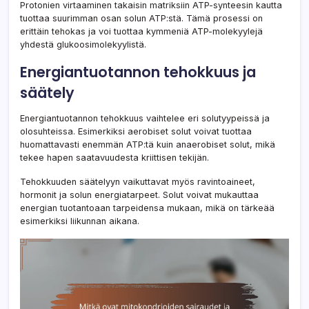
Protonien virtaaminen takaisin matriksiin ATP-synteesin kautta
tuottaa suurimman osan solun ATP:stä. Tämä prosessi on
erittäin tehokas ja voi tuottaa kymmeniä ATP-molekyylejä
yhdestä glukoosimolekyylistä.
Energiantuotannon tehokkuus ja
säätely
Energiantuotannon tehokkuus vaihtelee eri solutyypeissä ja
olosuhteissa. Esimerkiksi aerobiset solut voivat tuottaa
huomattavasti enemmän ATP:tä kuin anaerobiset solut, mikä
tekee hapen saatavuudesta kriittisen tekijän.
Tehokkuuden säätelyyn vaikuttavat myös ravintoaineet,
hormonit ja solun energiatarpeet. Solut voivat mukauttaa
energian tuotantoaan tarpeidensa mukaan, mikä on tärkeää
esimerkiksi liikunnan aikana.