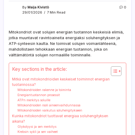
By
Maija Kivistö
0
29/01/2026
7 Min Read
Mitokondriot ovat solujen energian tuotannon keskeisiä elimiä,
jotka muuntavat ravintoaineita energiaksi soluhengityksen ja
ATP-synteesin kautta. Ne toimivat solujen voimanlähteenä,
mahdollistaen tehokkaan energian tuotannon, joka on
välttämätöntä solujen normaalille toiminnalle.
Key sections in the article:
Mitkä ovat mitokondrioiden keskeiset toiminnot energian
tuotannossa?
Mitokondrioiden rakenne ja toiminta
Energiantuotannon prosessit
ATPn merkitys soluille
Mitokondrioiden rooli aineenvaihdunnassa
Mitokondrioiden vaikutus soluhengitykseen
Kuinka mitokondriot tuottavat energiaa soluhengityksen
aikana?
Glykolyysi ja sen merkitys
Krebsin sykli ja sen vaiheet