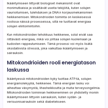
Ikääntymiseen liittyvät biologiset mekanismit ovat
monimutkaisia ja sisältävät useita tekijöitä, kuten solujen
vaurioitumisen, tulehduksen ja DNA:n korjausmekanismien
heikkenemisen. Mitokondrioiden toiminta on keskeisessä
roolissa näissä prosesseissa, sillä ne tuottavat energiaa
solujen elintoimintoihin.
Kun mitokondrioiden tehokkuus heikkenee, solut eivät saa
riittävästi energiaa, mikä voi johtaa solujen kuolemaan ja
kudosten rappeutumiseen. Tämä prosessi voi myös lisätä
oksidatiivista stressiä, joka vaikuttaa ikääntymiseen ja
sairauksiin.
Mitokondrioiden rooli energiatason
laskussa
Ikääntyessä mitokondrioiden kyky tuottaa ATP:tä, solujen
energiamolekyyliä, heikkenee. Tämä energian lasku voi
aiheuttaa väsymystä, lihasheikkoutta ja muita terveysongelmia.
Mitokondrioiden toiminnan heikkeneminen on yhdistetty moniin
ikääntymiseen liittyviin sairauksiin, kuten sydän- ja
verisuonisairauksiin sekä diabetekseen.