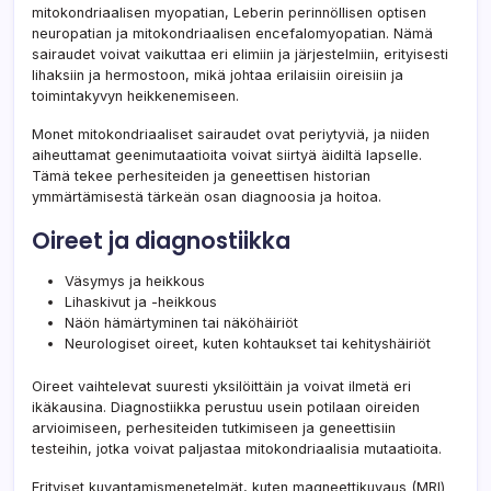
mitokondriaalisen myopatian, Leberin perinnöllisen optisen
neuropatian ja mitokondriaalisen encefalomyopatian. Nämä
sairaudet voivat vaikuttaa eri elimiin ja järjestelmiin, erityisesti
lihaksiin ja hermostoon, mikä johtaa erilaisiin oireisiin ja
toimintakyvyn heikkenemiseen.
Monet mitokondriaaliset sairaudet ovat periytyviä, ja niiden
aiheuttamat geenimutaatioita voivat siirtyä äidiltä lapselle.
Tämä tekee perhesiteiden ja geneettisen historian
ymmärtämisestä tärkeän osan diagnoosia ja hoitoa.
Oireet ja diagnostiikka
Väsymys ja heikkous
Lihaskivut ja -heikkous
Näön hämärtyminen tai näköhäiriöt
Neurologiset oireet, kuten kohtaukset tai kehityshäiriöt
Oireet vaihtelevat suuresti yksilöittäin ja voivat ilmetä eri
ikäkausina. Diagnostiikka perustuu usein potilaan oireiden
arvioimiseen, perhesiteiden tutkimiseen ja geneettisiin
testeihin, jotka voivat paljastaa mitokondriaalisia mutaatioita.
Erityiset kuvantamismenetelmät, kuten magneettikuvaus (MRI)