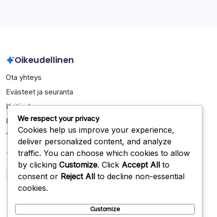
Oikeudellinen
Ota yhteys
Evästeet ja seuranta
Keitä olemme
We respect your privacy
Käyttäjäsopimus
Cookies help us improve your experience,
Yksityisyytesi
deliver personalized content, and analyze
Haku
traffic. You can choose which cookies to allow
by clicking
Customize
. Click
Accept All
to
consent or
Reject All
to decline non-essential
Search
cookies.
Customize