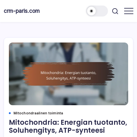
Skip
to
crm-paris.com
content
Mitochondraalinen toiminta
Mitochondria: Energian tuotanto,
Soluhengitys, ATP-synteesi