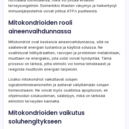
normaalia toimintaansa, mikä voi johtaa erilaisiin
terveysongelmiin. Esimerkiksi lihasten väsymys ja heikentynyt
immuunijärjestelmä voivat johtua ATP:n puutteesta.
Mitokondrioiden rooli
aineenvaihdunnassa
Mitokondriot ovat keskeisiä aineenvaihdunnassa, sillä ne
säätelevät energian tuotantoa ja käyttöä soluissa. Ne
osallistuvat hiilihydraattien, rasvojen ja proteiinien metaboliaan,
muuttaen ne energiaksi, jota solut voivat hyödyntää. Tämä
prosessi on tärkeä, jotta elimistö voi toimia tehokkaasti ja
reagoida muuttuviin energian tarpeisiin.
Lisäksi mitokondriot vaikuttavat solujen
signalointimekanismeihin ja auttavat säilyttämään solujen
homeostaasin. Ne voivat myös osallistua apoptoosin, eli
ohjelmoidun solukuoleman, säätelyyn, mikä on tärkeää
elimistön terveyden kannalta.
Mitokondrioiden vaikutus
soluhengitykseen