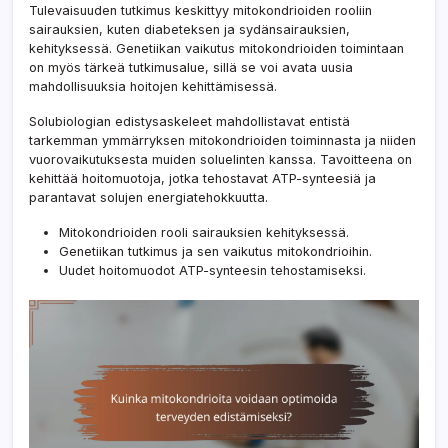
Tulevaisuuden tutkimus keskittyy mitokondrioiden rooliin
sairauksien, kuten diabeteksen ja sydänsairauksien,
kehityksessä. Genetiikan vaikutus mitokondrioiden toimintaan
on myös tärkeä tutkimusalue, sillä se voi avata uusia
mahdollisuuksia hoitojen kehittämisessä.
Solubiologian edistysaskeleet mahdollistavat entistä
tarkemman ymmärryksen mitokondrioiden toiminnasta ja niiden
vuorovaikutuksesta muiden soluelinten kanssa. Tavoitteena on
kehittää hoitomuotoja, jotka tehostavat ATP-synteesiä ja
parantavat solujen energiatehokkuutta.
Mitokondrioiden rooli sairauksien kehityksessä.
Genetiikan tutkimus ja sen vaikutus mitokondrioihin.
Uudet hoitomuodot ATP-synteesin tehostamiseksi.