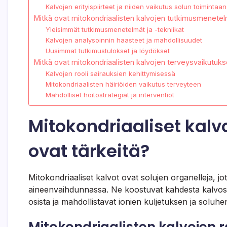
Kalvojen erityispiirteet ja niiden vaikutus solun toimintaan
Mitkä ovat mitokondriaalisten kalvojen tutkimusmenete
Yleisimmät tutkimusmenetelmät ja -tekniikat
Kalvojen analysoinnin haasteet ja mahdollisuudet
Uusimmat tutkimustulokset ja löydökset
Mitkä ovat mitokondriaalisten kalvojen terveysvaikutuks
Kalvojen rooli sairauksien kehittymisessä
Mitokondriaalisten häiriöiden vaikutus terveyteen
Mahdolliset hoitostrategiat ja interventiot
Mitokondriaaliset kalvo
ovat tärkeitä?
Mitokondriaaliset kalvot ovat solujen organelleja, j
aineenvaihdunnassa. Ne koostuvat kahdesta kalvosta,
osista ja mahdollistavat ionien kuljetuksen ja soluhe