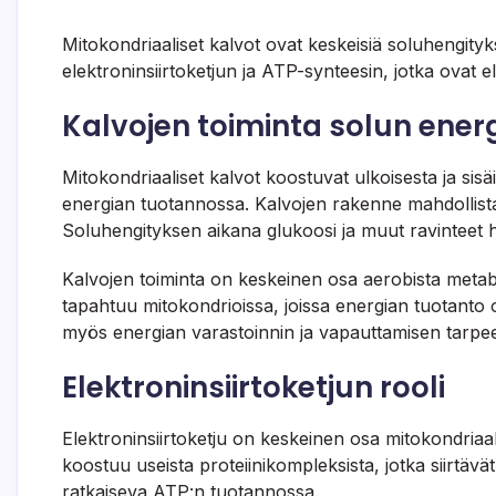
Mitokondriaaliset kalvot ovat keskeisiä soluhengity
elektroninsiirtoketjun ja ATP-synteesin, jotka ovat el
Kalvojen toiminta solun ene
Mitokondriaaliset kalvot koostuvat ulkoisesta ja sisäi
energian tuotannossa. Kalvojen rakenne mahdollistaa
Soluhengityksen aikana glukoosi ja muut ravinteet
Kalvojen toiminta on keskeinen osa aerobista metab
tapahtuu mitokondrioissa, joissa energian tuotanto 
myös energian varastoinnin ja vapauttamisen tarp
Elektroninsiirtoketjun rooli
Elektroninsiirtoketju on keskeinen osa mitokondriaalis
koostuu useista proteiinikompleksista, jotka siirtävä
ratkaiseva ATP:n tuotannossa.