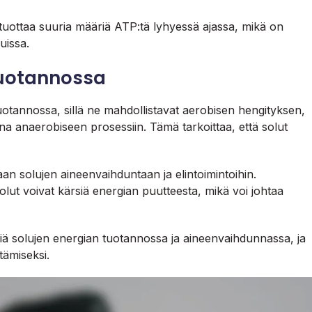
t tuottaa suuria määriä ATP:tä lyhyessä ajassa, mikä on
luissa.
tuotannossa
tuotannossa, sillä ne mahdollistavat aerobisen hengityksen,
a anaerobiseen prosessiin. Tämä tarkoittaa, että solut
an solujen aineenvaihduntaan ja elintoimintoihin.
solut voivat kärsiä energian puutteesta, mikä voi johtaa
siä solujen energian tuotannossa ja aineenvaihdunnassa, ja
tämiseksi.