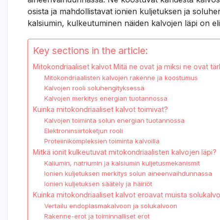
osista ja mahdollistavat ionien kuljetuksen ja soluhe
kalsiumin, kulkeutuminen näiden kalvojen läpi on el
Key sections in the article:
Mitokondriaaliset kalvot Mitä ne ovat ja miksi ne ovat tär
Mitokondriaalisten kalvojen rakenne ja koostumus
Kalvojen rooli soluhengityksessä
Kalvojen merkitys energian tuotannossa
Kuinka mitokondriaaliset kalvot toimivat?
Kalvojen toiminta solun energian tuotannossa
Elektroninsiirtoketjun rooli
Proteiinikompleksien toiminta kalvoilla
Mitkä ionit kulkeutuvat mitokondriaalisten kalvojen läpi?
Kaliumin, natriumin ja kalsiumin kuljetusmekanismit
Ionien kuljetuksen merkitys solun aineenvaihdunnassa
Ionien kuljetuksen säätely ja häiriöt
Kuinka mitokondriaaliset kalvot eroavat muista solukalvo
Vertailu endoplasmakalvoon ja solukalvoon
Rakenne-erot ja toiminnalliset erot