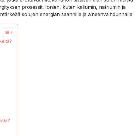
ngityksen prosessit. Ionien, kuten kaliumin, natriumin ja
intärkeää solujen energian saannille ja aineenvaihdunnalle.
keitä?
ista?