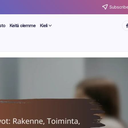
Subscribe
ht
sto
Keitä olemme
Kieli