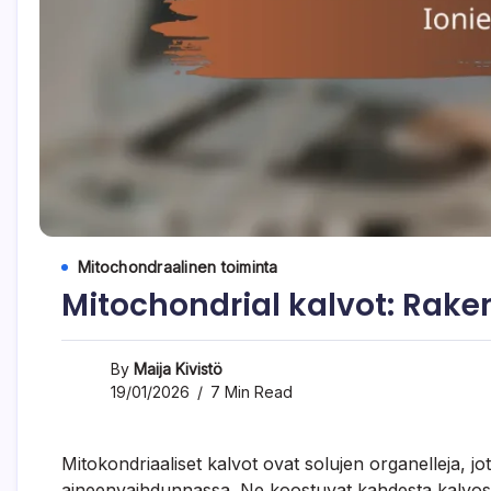
Mitochondraalinen toiminta
Mitochondrial kalvot: Raken
By
Maija Kivistö
19/01/2026
7 Min Read
Mitokondriaaliset kalvot ovat solujen organelleja, j
aineenvaihdunnassa. Ne koostuvat kahdesta kalvosta,