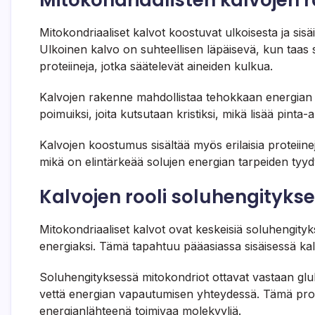
Mitokondriaalisten kalvojen
Mitokondriaaliset kalvot koostuvat ulkoisesta ja sisä
Ulkoinen kalvo on suhteellisen läpäisevä, kun taas si
proteiineja, jotka säätelevät aineiden kulkua.
Kalvojen rakenne mahdollistaa tehokkaan energian t
poimuiksi, joita kutsutaan kristiksi, mikä lisää pint
Kalvojen koostumus sisältää myös erilaisia proteiinej
mikä on elintärkeää solujen energian tarpeiden tyyd
Kalvojen rooli soluhengityks
Mitokondriaaliset kalvot ovat keskeisiä soluhengityk
energiaksi. Tämä tapahtuu pääasiassa sisäisessä kalvo
Soluhengityksessä mitokondriot ottavat vastaan glukoo
vettä energian vapautumisen yhteydessä. Tämä proses
energianlähteenä toimivaa molekyyliä.