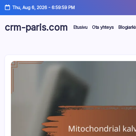
Skip
Thu, Aug 6, 2026
-
7:00:00 PM
to
content
crm-paris.com
Etusivu
Ota yhteys
Blogiarki