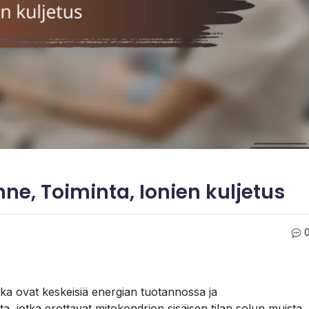
ne, Toiminta, Ionien kuljetus
otka ovat keskeisiä energian tuotannossa ja
 jotka erottavat mitokondrion sisäisen tilan solun muista