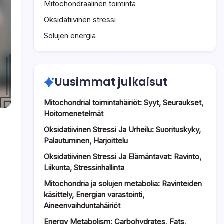
Mitochondraalinen toiminta
Oksidatiivinen stressi
Solujen energia
Uusimmat julkaisut
Mitochondrial toimintahäiriöt: Syyt, Seuraukset,
Hoitomenetelmät
Oksidatiivinen Stressi Ja Urheilu: Suorituskyky,
Palautuminen, Harjoittelu
Oksidatiivinen Stressi Ja Elämäntavat: Ravinto,
Liikunta, Stressinhallinta
0
Mitochondria ja solujen metabolia: Ravinteiden
käsittely, Energian varastointi,
Aineenvaihduntahäiriöt
Energy Metabolism: Carbohydrates, Fats,