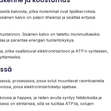
 rakenne ja koostumus
isestä kalvosta, jotka molemmat ovat lipidikerroksia.
säinen kalvo on paljon tiheämpi ja sisältää erityisiä
uotannon. Sisäinen kalvo on taitettu monimutkaisiksi
a-alaa ja parantaa energian tuotantokykyä.
a, jotka osallistuvat elektroninsiirtoon ja ATP:n synteesiin,
yttämiseksi.
essä
sessä, prosessissa, jossa solut muuntavat ravintoaineita
ssa, jossa elektroninsiirtoketju sijaitsee.
sia ja happea, ja niiden avulla syntyy hiilidioksidia ja
si on elintärkeä, sillä se tuottaa ATP:tä, solujen