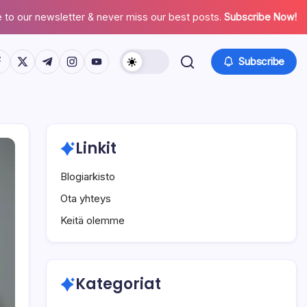
 to our newsletter & never miss our best posts.
Subscribe Now!
tps://www.facebook.com/
https://twitter.com/
https://t.me/
https://www.instagram.com/
https://youtube.com/
Subscribe
Linkit
Blogiarkisto
Ota yhteys
Keitä olemme
Kategoriat