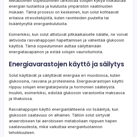
Metabolinen sopeutuminen tarkoittaa solujen kykyä mukauttaa
energian tuotantoa ja kulutusta ympäristön vaatimusten
mukaan. Tämä prosessi on keskeinen, kun solut kohtaavat
erilaisia stressitekijöitä, kuten ravinteiden puutetta tai
lisääntynyttä energiankulutusta.
Esimerkiksi, kun solut altistuvat pitkäaikaiselle nälälle, ne voivat
aktivoida rasvahappojen hapettamisen ja vähentää glukoosin
käyttöä. Tämä sopeutuminen auttaa säilyttämään
energiatasapainon ja estää solujen vaurioitumista.
Energiavarastojen käyttö ja säilytys
Solut käyttävät ja säilyttävät energiaa eri muodoissa, kuten
glukoosina, rasvana ja proteiineina. Energiavarastojen käyttö
riippuu solujen energiatarpeista ja hormonien säätelystä.
Insuliini, esimerkiksi, edistää glukoosin varastointia maksassa
ja lihaksissa.
Rasvahappojen käyttö energianlähteenä voi lisääntyä, kun
glukoosin saatavuus on alhainen. Tällöin solut siirtyvät
anaerobiseen tai aerobiseen metaboliaan riippuen hapen
saatavuudesta, mikä vaikuttaa energiantuotannon
tehokkuuteen.