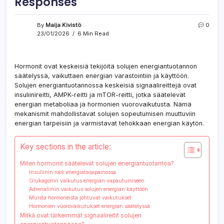
Responses
By
Maija Kivistö
0
23/01/2026
6 Min Read
Hormonit ovat keskeisiä tekijöitä solujen energiantuotannon
säätelyssä, vaikuttaen energian varastointiin ja käyttöön.
Solujen energiantuotannossa keskeisiä signaalireittejä ovat
insuliinireitti, AMPK-reitti ja mTOR-reitti, jotka säätelevät
energian metaboliaa ja hormonien vuorovaikutusta. Nämä
mekanismit mahdollistavat solujen sopeutumisen muuttuviin
energian tarpeisiin ja varmistavat tehokkaan energian käytön.
Key sections in the article:
Miten hormonit säätelevät solujen energiantuotantoa?
Insuliinin rooli energiatasapainossa
Glukagonin vaikutus energian vapautumiseen
Adrenaliinin vaikutus solujen energian käyttöön
Muista hormoneista johtuvat vaikutukset
Hormonien vuorovaikutukset energian säätelyssä
Mitkä ovat tärkeimmät signaalireitit solujen