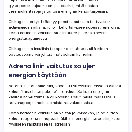
vapauttaa energiaa varastoista. Se aktivoi maksan
glykogeenin hajoamisen glukoosiksi, mikä nostaa
verensokeritasoja ja tarjoaa energiaa kehon tarpeisiin.
Glukagonin eritys lisääntyy paastotilanteissa tai fyysisen
aktiivisuuden aikana, jolloin keho tarvitsee nopeasti energiaa.
Tämä hormonin vaikutus on elintärkeä pitkäaikaisessa
energiatasapainossa.
Glukagonin ja insuliinin tasapaino on tärkeä, sillä niiden
epätasapaino voi johtaa metabolisiin häiriöihin.
Adrenaliinin vaikutus solujen
energian käyttöön
Adrenaliini, tai epinefriini, vapautuu stressitilanteissa ja aktivoi
kehon “taistele tai pakene” -reaktion. Se lisää energian
käyttöä nopeuttamalla glukoosin vapautumista maksasta ja
rasvahappojen mobilisoimista rasvakudoksista.
Tämä hormonin vaikutus on välitön ja voimakas, ja se auttaa
kehoa reagoimaan nopeasti äkillisiin energian tarpeisiin, kuten
fyysiseen rasitukseen tai stressiin.