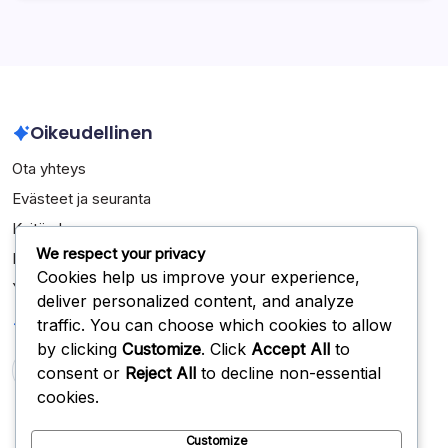
Oikeudellinen
Ota yhteys
Evästeet ja seuranta
Keitä olemme
We respect your privacy
Käyttäjäsopimus
Cookies help us improve your experience,
Yksityisyytesi
deliver personalized content, and analyze
Haku
traffic. You can choose which cookies to allow
by clicking
Customize
. Click
Accept All
to
consent or
Reject All
to decline non-essential
Search
cookies.
Customize