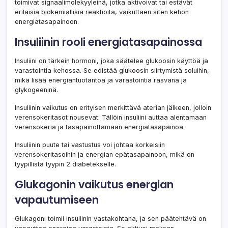
toimivat signaalimolekyyleinä, jotka aktivoivat tai estävät
erilaisia biokemiallisia reaktioita, vaikuttaen siten kehon
energiatasapainoon.
Insuliinin rooli energiatasapainossa
Insuliini on tärkein hormoni, joka säätelee glukoosin käyttöä ja
varastointia kehossa. Se edistää glukoosin siirtymistä soluihin,
mikä lisää energiantuotantoa ja varastointia rasvana ja
glykogeeninä.
Insuliinin vaikutus on erityisen merkittävä aterian jälkeen, jolloin
verensokeritasot nousevat. Tällöin insuliini auttaa alentamaan
verensokeria ja tasapainottamaan energiatasapainoa.
Insuliinin puute tai vastustus voi johtaa korkeisiin
verensokeritasoihin ja energian epätasapainoon, mikä on
tyypillistä tyypin 2 diabetekselle.
Glukagonin vaikutus energian
vapautumiseen
Glukagoni toimii insuliinin vastakohtana, ja sen päätehtävä on