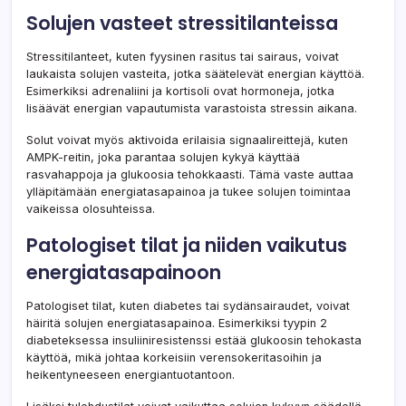
Solujen vasteet stressitilanteissa
Stressitilanteet, kuten fyysinen rasitus tai sairaus, voivat
laukaista solujen vasteita, jotka säätelevät energian käyttöä.
Esimerkiksi adrenaliini ja kortisoli ovat hormoneja, jotka
lisäävät energian vapautumista varastoista stressin aikana.
Solut voivat myös aktivoida erilaisia signaalireittejä, kuten
AMPK-reitin, joka parantaa solujen kykyä käyttää
rasvahappoja ja glukoosia tehokkaasti. Tämä vaste auttaa
ylläpitämään energiatasapainoa ja tukee solujen toimintaa
vaikeissa olosuhteissa.
Patologiset tilat ja niiden vaikutus
energiatasapainoon
Patologiset tilat, kuten diabetes tai sydänsairaudet, voivat
häiritä solujen energiatasapainoa. Esimerkiksi tyypin 2
diabeteksessa insuliiniresistenssi estää glukoosin tehokasta
käyttöä, mikä johtaa korkeisiin verensokeritasoihin ja
heikentyneeseen energiantuotantoon.