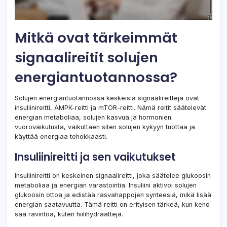
Mitkä ovat tärkeimmät
signaalireitit solujen
energiantuotannossa?
Solujen energiantuotannossa keskeisiä signaalireittejä ovat
insuliinireitti, AMPK-reitti ja mTOR-reitti. Nämä reitit säätelevät
energian metaboliaa, solujen kasvua ja hormonien
vuorovaikutusta, vaikuttaen siten solujen kykyyn tuottaa ja
käyttää energiaa tehokkaasti.
Insuliinireitti ja sen vaikutukset
Insuliinireitti on keskeinen signaalireitti, joka säätelee glukoosin
metaboliaa ja energian varastointia. Insuliini aktivoi solujen
glukoosin ottoa ja edistää rasvahappojen synteesiä, mikä lisää
energian saatavuutta. Tämä reitti on erityisen tärkeä, kun keho
saa ravintoa, kuten hiilihydraatteja.