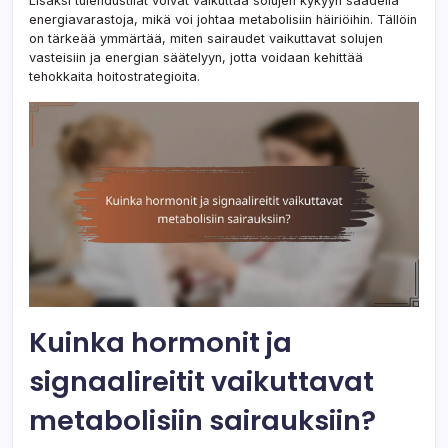
Lisäksi tulehdustilat voivat vaikuttaa solujen kykyyn säädellä
energiavarastoja, mikä voi johtaa metabolisiin häiriöihin. Tällöin
on tärkeää ymmärtää, miten sairaudet vaikuttavat solujen
vasteisiin ja energian säätelyyn, jotta voidaan kehittää
tehokkaita hoitostrategioita.
Kuinka hormonit ja
signaalireitit vaikuttavat
metabolisiin sairauksiin?