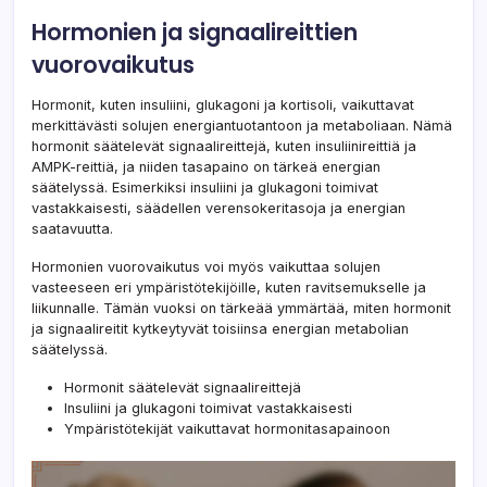
Hormonien ja signaalireittien
vuorovaikutus
Hormonit, kuten insuliini, glukagoni ja kortisoli, vaikuttavat
merkittävästi solujen energiantuotantoon ja metaboliaan. Nämä
hormonit säätelevät signaalireittejä, kuten insuliinireittiä ja
AMPK-reittiä, ja niiden tasapaino on tärkeä energian
säätelyssä. Esimerkiksi insuliini ja glukagoni toimivat
vastakkaisesti, säädellen verensokeritasoja ja energian
saatavuutta.
Hormonien vuorovaikutus voi myös vaikuttaa solujen
vasteeseen eri ympäristötekijöille, kuten ravitsemukselle ja
liikunnalle. Tämän vuoksi on tärkeää ymmärtää, miten hormonit
ja signaalireitit kytkeytyvät toisiinsa energian metabolian
säätelyssä.
Hormonit säätelevät signaalireittejä
Insuliini ja glukagoni toimivat vastakkaisesti
Ympäristötekijät vaikuttavat hormonitasapainoon