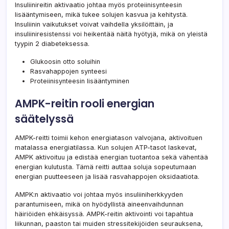
Insuliinireitin aktivaatio johtaa myös proteiinisynteesin
lisääntymiseen, mikä tukee solujen kasvua ja kehitystä.
Insuliinin vaikutukset voivat vaihdella yksilöittäin, ja
insuliiniresistenssi voi heikentää näitä hyötyjä, mikä on yleistä
tyypin 2 diabeteksessa.
Glukoosin otto soluihin
Rasvahappojen synteesi
Proteiinisynteesin lisääntyminen
AMPK-reitin rooli energian
säätelyssä
AMPK-reitti toimii kehon energiatason valvojana, aktivoituen
matalassa energiatilassa. Kun solujen ATP-tasot laskevat,
AMPK aktivoituu ja edistää energian tuotantoa sekä vähentää
energian kulutusta. Tämä reitti auttaa soluja sopeutumaan
energian puutteeseen ja lisää rasvahappojen oksidaatiota.
AMPK:n aktivaatio voi johtaa myös insuliiniherkkyyden
parantumiseen, mikä on hyödyllistä aineenvaihdunnan
häiriöiden ehkäisyssä. AMPK-reitin aktivointi voi tapahtua
liikunnan, paaston tai muiden stressitekijöiden seurauksena,