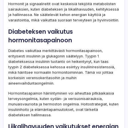
Hormonit ja signaalireitit ovat keskeisiä tekijöitä metabolisten
sairauksien, kuten diabeteksen ja liikalihavuuden, kehityksessä
ja hallinnassa. Ne säätelevät kehon energian käyttöä ja
varastointia, mikä vaikuttaa suoraan terveyteen ja hyvinvointiin.
Diabeteksen vaikutus
hormonitasapainoon
Diabetes vaikuttaa merkittävästi hormonitasapainoon,
erityisesti insuliinin ja glukagonin säätelyyn. Tyypin 1
diabeteksessa insuliinin tuotanto on heikentynyt, kun taas
tyypin 2 diabeteksessa kehossa esiintyy insuliiniresistenssiä,
mikä häiritsee normaalin hormonitoiminnan. Tämä voi johtaa
korkeisiin verensokeritasoihin ja muihin
aineenvaihduntaongelmiin.
Hormonitasapainon häiriintyminen voi aiheuttaa pitkäaikaisia
terveysongelmia, kuten sydän- ja verisuonisairauksia,
munuaisvaurioita ja hermoston ongelmia. Hoitostrategiat, kuten
insuliinihoito ja elämäntapamuutokset, ovat tärkeitä
diabeteksen hallinnassa.
Liikalihavuuden vaikutukset energian