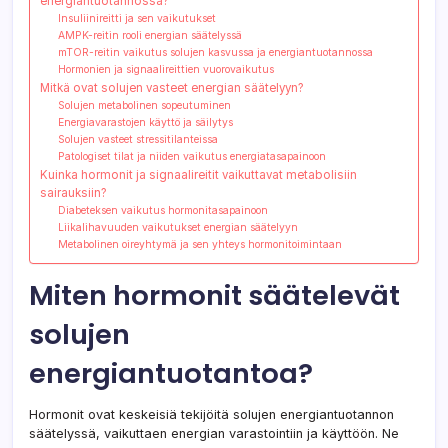
energiantuotannossa?
Insuliinireitti ja sen vaikutukset
AMPK-reitin rooli energian säätelyssä
mTOR-reitin vaikutus solujen kasvussa ja energiantuotannossa
Hormonien ja signaalireittien vuorovaikutus
Mitkä ovat solujen vasteet energian säätelyyn?
Solujen metabolinen sopeutuminen
Energiavarastojen käyttö ja säilytys
Solujen vasteet stressitilanteissa
Patologiset tilat ja niiden vaikutus energiatasapainoon
Kuinka hormonit ja signaalireitit vaikuttavat metabolisiin
sairauksiin?
Diabeteksen vaikutus hormonitasapainoon
Liikalihavuuden vaikutukset energian säätelyyn
Metabolinen oireyhtymä ja sen yhteys hormonitoimintaan
Miten hormonit säätelevät
solujen
energiantuotantoa?
Hormonit ovat keskeisiä tekijöitä solujen energiantuotannon
säätelyssä, vaikuttaen energian varastointiin ja käyttöön. Ne