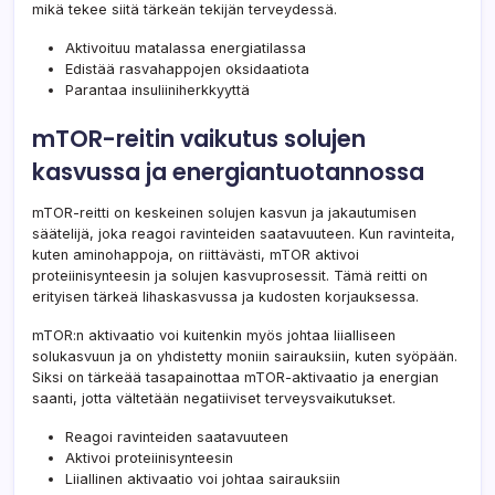
mikä tekee siitä tärkeän tekijän terveydessä.
Aktivoituu matalassa energiatilassa
Edistää rasvahappojen oksidaatiota
Parantaa insuliiniherkkyyttä
mTOR-reitin vaikutus solujen
kasvussa ja energiantuotannossa
mTOR-reitti on keskeinen solujen kasvun ja jakautumisen
säätelijä, joka reagoi ravinteiden saatavuuteen. Kun ravinteita,
kuten aminohappoja, on riittävästi, mTOR aktivoi
proteiinisynteesin ja solujen kasvuprosessit. Tämä reitti on
erityisen tärkeä lihaskasvussa ja kudosten korjauksessa.
mTOR:n aktivaatio voi kuitenkin myös johtaa liialliseen
solukasvuun ja on yhdistetty moniin sairauksiin, kuten syöpään.
Siksi on tärkeää tasapainottaa mTOR-aktivaatio ja energian
saanti, jotta vältetään negatiiviset terveysvaikutukset.
Reagoi ravinteiden saatavuuteen
Aktivoi proteiinisynteesin
Liiallinen aktivaatio voi johtaa sairauksiin