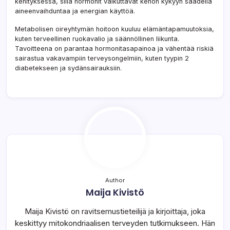
kehityksessä, sillä hormonit vaikuttavat kehon kykyyn säädellä
aineenvaihduntaa ja energian käyttöä.
Metabolisen oireyhtymän hoitoon kuuluu elämäntapamuutoksia,
kuten terveellinen ruokavalio ja säännöllinen liikunta.
Tavoitteena on parantaa hormonitasapainoa ja vähentää riskiä
sairastua vakavampiin terveysongelmiin, kuten tyypin 2
diabetekseen ja sydänsairauksiin.
Author
Maija Kivistö
Maija Kivistö on ravitsemustieteilijä ja kirjoittaja, joka
keskittyy mitokondriaalisen terveyden tutkimukseen. Hän