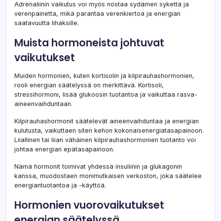
Adrenaliinin vaikutus voi myös nostaa sydämen sykettä ja
verenpainetta, mikä parantaa verenkiertoa ja energian
saatavuutta lihaksille.
Muista hormoneista johtuvat
vaikutukset
Muiden hormonien, kuten kortisolin ja kilpirauhashormonien,
rooli energian säätelyssä on merkittävä. Kortisoli,
stressihormoni, lisää glukoosin tuotantoa ja vaikuttaa rasva-
aineenvaihduntaan.
Kilpirauhashormonit säätelevät aineenvaihduntaa ja energian
kulutusta, vaikuttaen siten kehon kokonaisenergiatasapainoon.
Liiallinen tai liian vähäinen kilpirauhashormonien tuotanto voi
johtaa energian epätasapainoon.
Nämä hormonit toimivat yhdessä insuliinin ja glukagonin
kanssa, muodostaen monimutkaisen verkoston, joka säätelee
energiantuotantoa ja -käyttöä.
Hormonien vuorovaikutukset
energian säätelyssä