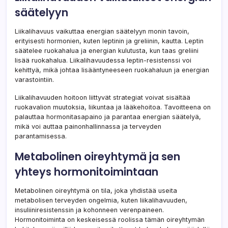
säätelyyn
Liikalihavuus vaikuttaa energian säätelyyn monin tavoin,
erityisesti hormonien, kuten leptinin ja greliinin, kautta. Leptin
säätelee ruokahalua ja energian kulutusta, kun taas greliini
lisää ruokahalua. Liikalihavuudessa leptin-resistenssi voi
kehittyä, mikä johtaa lisääntyneeseen ruokahaluun ja energian
varastointiin.
Liikalihavuuden hoitoon liittyvät strategiat voivat sisältää
ruokavalion muutoksia, liikuntaa ja lääkehoitoa. Tavoitteena on
palauttaa hormonitasapaino ja parantaa energian säätelyä,
mikä voi auttaa painonhallinnassa ja terveyden
parantamisessa.
Metabolinen oireyhtymä ja sen
yhteys hormonitoimintaan
Metabolinen oireyhtymä on tila, joka yhdistää useita
metabolisen terveyden ongelmia, kuten liikalihavuuden,
insuliiniresistenssin ja kohonneen verenpaineen.
Hormonitoiminta on keskeisessä roolissa tämän oireyhtymän