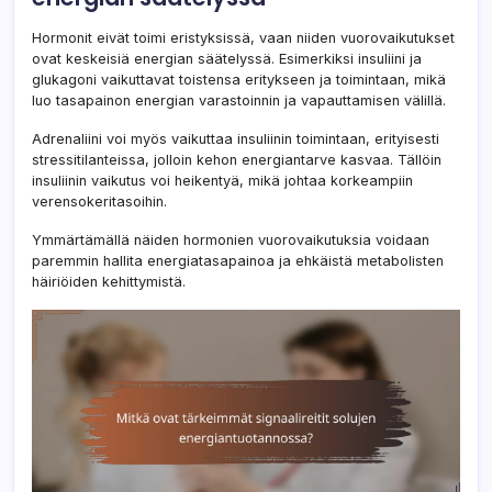
Hormonit eivät toimi eristyksissä, vaan niiden vuorovaikutukset
ovat keskeisiä energian säätelyssä. Esimerkiksi insuliini ja
glukagoni vaikuttavat toistensa eritykseen ja toimintaan, mikä
luo tasapainon energian varastoinnin ja vapauttamisen välillä.
Adrenaliini voi myös vaikuttaa insuliinin toimintaan, erityisesti
stressitilanteissa, jolloin kehon energiantarve kasvaa. Tällöin
insuliinin vaikutus voi heikentyä, mikä johtaa korkeampiin
verensokeritasoihin.
Ymmärtämällä näiden hormonien vuorovaikutuksia voidaan
paremmin hallita energiatasapainoa ja ehkäistä metabolisten
häiriöiden kehittymistä.