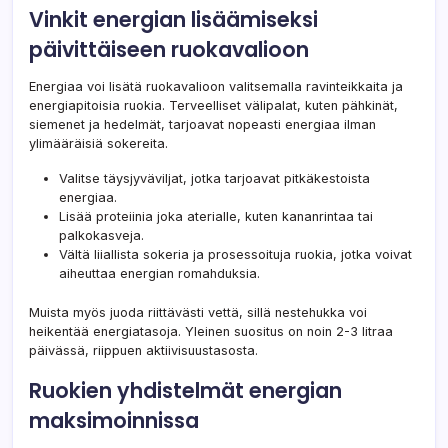
Vinkit energian lisäämiseksi
päivittäiseen ruokavalioon
Energiaa voi lisätä ruokavalioon valitsemalla ravinteikkaita ja
energiapitoisia ruokia. Terveelliset välipalat, kuten pähkinät,
siemenet ja hedelmät, tarjoavat nopeasti energiaa ilman
ylimääräisiä sokereita.
Valitse täysjyväviljat, jotka tarjoavat pitkäkestoista
energiaa.
Lisää proteiinia joka aterialle, kuten kananrintaa tai
palkokasveja.
Vältä liiallista sokeria ja prosessoituja ruokia, jotka voivat
aiheuttaa energian romahduksia.
Muista myös juoda riittävästi vettä, sillä nestehukka voi
heikentää energiatasoja. Yleinen suositus on noin 2-3 litraa
päivässä, riippuen aktiivisuustasosta.
Ruokien yhdistelmät energian
maksimoinnissa