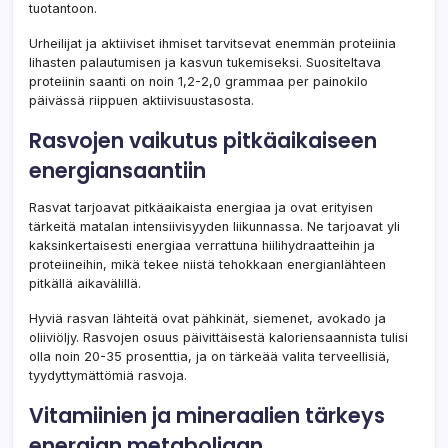
tuotantoon.
Urheilijat ja aktiiviset ihmiset tarvitsevat enemmän proteiinia
lihasten palautumisen ja kasvun tukemiseksi. Suositeltava
proteiinin saanti on noin 1,2-2,0 grammaa per painokilo
päivässä riippuen aktiivisuustasosta.
Rasvojen vaikutus pitkäaikaiseen
energiansaantiin
Rasvat tarjoavat pitkäaikaista energiaa ja ovat erityisen
tärkeitä matalan intensiivisyyden liikunnassa. Ne tarjoavat yli
kaksinkertaisesti energiaa verrattuna hiilihydraatteihin ja
proteiineihin, mikä tekee niistä tehokkaan energianlähteen
pitkällä aikavälillä.
Hyviä rasvan lähteitä ovat pähkinät, siemenet, avokado ja
oliiviöljy. Rasvojen osuus päivittäisestä kaloriensaannista tulisi
olla noin 20-35 prosenttia, ja on tärkeää valita terveellisiä,
tyydyttymättömiä rasvoja.
Vitamiinien ja mineraalien tärkeys
energian metaboliaan