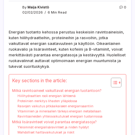
By
Maija Kivistö
0
02/02/2026
6 Min Read
Energian tuotanto kehossa perustuu keskeisiin ravintoaineisiin,
kuten hiilihydraatteihin, proteiineihin ja rasvoihin, jotka
vaikuttavat energian saatavuuteen ja käyttöön. Oikeanlainen
ruokavalio ja lisäravinteet, kuten kofeiini ja B-vitamiinit, voivat
merkittävästi parantaa energiatasoja ja kestävyyttä. Huolelliset
ruokavalinnat auttavat optimoimaan energian muuntumista ja
tukevat suorituskykyä.
Key sections in the article:
Mitkä ravintoaineet vaikuttavat energian tuotantoon?
Hiilihydraattien rooli energian lähteenä
Proteiinien merkitys lihasten ylläpidossa
Rasvojen vaikutus pitkäaikaiseen energiansaantiin
Vitamiinien ja mineraalien tärkeys energian metaboliaan
Ravintoaineiden yhteisvaikutukset energian tuotannossa
Mitkä lisäravinteet voivat parantaa energiatasoja?
Yleisimmät energialisäravinteet ja niiden hyödyt
Mahdolliset haittavaikutukset ja riskit