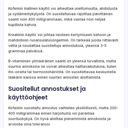
Kofeiinin liiallinen käyttö voi aiheuttaa unettomuutta, ahdistusta
ja sydämentykytystä. On suositeltavaa rajoittaa päivittäinen
saanti noin 400 milligrammaan, mikä vastaa noin neljää
kupillista kahvia.
Kreatiinin käyttö voi johtaa nesteen kertymiseen kehoon ja
mahdollisiin ruoansulatusongelmiin. On tärkeää juoda riittävästi
vettä ja noudattaa suositeltuja annostuksia, yleensä 3-5
grammaa päivässä.
B-vitamiinien ylimääräinen saanti on yleensä turvallista, mutta
suurina annoksina ne voivat aiheuttaa haittavaikutuksia, kuten
iho-oireita tai hermostohäiriöitä. On suositeltavaa keskustella
lääkärin kanssa ennen suurten annosten aloittamista.
Suositellut annostukset ja
käyttöohjeet
Kofeiinin suositeltu annostus vaihtelee yksilöllisesti, mutta 200-
400 milligrammaa ennen harjoitusta voi parantaa
suorituskykyä. On hyvä aloittaa pienemmistä annoksista ja
arvioida oma toleranssi.