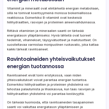
Vitamiinit ja mineraalit ovat elintärkeitä energian metaboliaan,
sillä ne toimivat koentsyymeinä monissa biokemiallisissa
reaktioissa. Esimerkiksi B-vitamiinit ovat keskeisiä
hiilihydraattien, rasvojen ja proteiinien aineenvaihdunnassa.
Riittävä vitamiinien ja mineraalien saanti on tärkeää
energiatason ylläpitämiseksi. Hyviä lähteitä ovat tuoreet
hedelmät, vihannekset, täysjyvätuotteet ja maitotuotteet. On
suositeltavaa varmistaa monipuolinen ruokavalio, joka kattaa
kaikki tärkeät ravintoaineet.
Ravintoaineiden yhteisvaikutukset
energian tuotannossa
Ravintoaineet eivät toimi eristyksissä, vaan niiden
yhteisvaikutukset voivat parantaa energian tuotantoa.
Esimerkiksi hiilihydraattien ja proteiinien yhdistelmä voi
tehostaa palautumista ja lihaskasvua, kun taas rasvojen ja
hiilihydraattien yhdistelmä voi parantaa kestävyyttä.
On tärkeää huomioida, että ravintoaineiden tasapainoinen
saanti voi vaikuttaa energiatason ylläpitämiseen ja