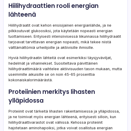
Hiilihydraattien rooli energian
lähteenä
Hiilihydraatit ovat kehon ensisijainen energianlähde, ja ne
pilkkoutuvat glukoosiksi, jota käytetään nopeasti energian
tuottamiseen. Erityisesti intensiivisessä liikunnassa hiilihydraatit
tarjoavat tarvittavan energian nopeasti, mikä tekee niistä
välttämättömiä urheilijoille ja aktiivisille ihmisille.
Hyviä hiilihydraatin lähteitä ovat esimerkiksi täysjyväviljat,
hedelmät ja vihannekset. Suositeltava päivittäinen
hiilihydraattimäärä vaihtelee aktiivisuuden tason mukaan, mutta
useimmille aikuisille se on noin 45-65 prosenttia
kokonaiskalorimäärästä.
Proteiinien merkitys lihasten
ylläpidossa
Proteiinit ovat tärkeitä lihasten rakentamisessa ja ylläpidossa,
ja ne toimivat myös energian lähteenä, erityisesti silloin, kun
hiilihydraattivarastot ovat vähissä. Kehossa proteiinit
hajotetaan aminohapoiksi, jotka voivat osallistua energian