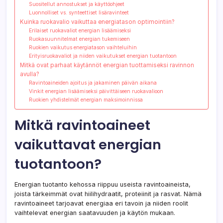
Suositellut annostukset ja käyttöohjeet
Luonnolliset vs. synteettiset lisäravinteet
Kuinka ruokavalio vaikuttaa energiatason optimointiin?
Erilaiset ruokavaliot energian lisäämiseksi
Ruokasuunnitelmat energian tukemiseen
Ruokien vaikutus energiatason vaihteluihin
Erityisruokavaliot ja niiden vaikutukset energian tuotantoon
Mitkä ovat parhaat käytännöt energian tuottamiseksi ravinnon
avulla?
Ravintoaineiden ajoitus ja jakaminen päivän aikana
Vinkit energian lisäämiseksi päivittäiseen ruokavalioon
Ruokien yhdistelmät energian maksimoinnissa
Mitkä ravintoaineet
vaikuttavat energian
tuotantoon?
Energian tuotanto kehossa riippuu useista ravintoaineista,
joista tärkeimmät ovat hiilihydraatit, proteiinit ja rasvat. Nämä
ravintoaineet tarjoavat energiaa eri tavoin ja niiden roolit
vaihtelevat energian saatavuuden ja käytön mukaan.