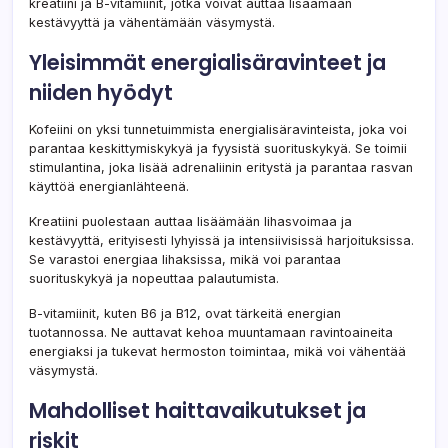
kreatiini ja B-vitamiinit, jotka voivat auttaa lisäämään
kestävyyttä ja vähentämään väsymystä.
Yleisimmät energialisäravinteet ja
niiden hyödyt
Kofeiini on yksi tunnetuimmista energialisäravinteista, joka voi
parantaa keskittymiskykyä ja fyysistä suorituskykyä. Se toimii
stimulantina, joka lisää adrenaliinin eritystä ja parantaa rasvan
käyttöä energianlähteenä.
Kreatiini puolestaan auttaa lisäämään lihasvoimaa ja
kestävyyttä, erityisesti lyhyissä ja intensiivisissä harjoituksissa.
Se varastoi energiaa lihaksissa, mikä voi parantaa
suorituskykyä ja nopeuttaa palautumista.
B-vitamiinit, kuten B6 ja B12, ovat tärkeitä energian
tuotannossa. Ne auttavat kehoa muuntamaan ravintoaineita
energiaksi ja tukevat hermoston toimintaa, mikä voi vähentää
väsymystä.
Mahdolliset haittavaikutukset ja
riskit