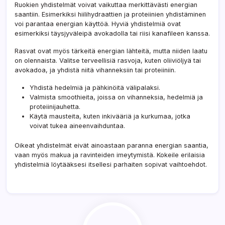
Ruokien yhdistelmät voivat vaikuttaa merkittävästi energian
saantiin. Esimerkiksi hiilihydraattien ja proteiinien yhdistäminen
voi parantaa energian käyttöä. Hyviä yhdistelmiä ovat
esimerkiksi täysjyväleipä avokadolla tai riisi kanafileen kanssa.
Rasvat ovat myös tärkeitä energian lähteitä, mutta niiden laatu
on olennaista. Valitse terveellisiä rasvoja, kuten oliiviöljyä tai
avokadoa, ja yhdistä niitä vihanneksiin tai proteiiniin.
Yhdistä hedelmiä ja pähkinöitä välipalaksi.
Valmista smoothieita, joissa on vihanneksia, hedelmiä ja
proteiinijauhetta.
Käytä mausteita, kuten inkivääriä ja kurkumaa, jotka
voivat tukea aineenvaihduntaa.
Oikeat yhdistelmät eivät ainoastaan paranna energian saantia,
vaan myös makua ja ravinteiden imeytymistä. Kokeile erilaisia
yhdistelmiä löytääksesi itsellesi parhaiten sopivat vaihtoehdot.