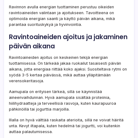
Ravinnon avulla energian tuottaminen perustuu oikeiden
ravintoaineiden valintaan ja ajoitukseen. Tavoitteena on
optimoida energian saanti ja käyttö päivän aikana, mikä
parantaa suorituskykyä ja hyvinvointia.
Ravintoaineiden ajoitus ja jakaminen
päivän aikana
Ravintoaineiden ajoitus on keskeinen tekijä energian
tuottamisessa. On tärkeää jakaa ruokailut tasaisesti päivän
aikana, jotta energiaa riittää koko ajaksi. Suositeltava rytmi on
syödä 3-5 kertaa päivässä, mikä auttaa ylläpitämään
verensokeritasoja.
Aamupala on erityisen tärkeä, sillä se käynnistää
aineenvaihdunnan. Hyvä aamupala sisältää proteiinia,
hiilihydraatteja ja terveellisiä rasvoja, kuten kaurapuuroa
pähkinöillä tai jogurttia marjoilla.
Illalla on hyvä välttää raskaita aterioita, sillä ne voivat häiritä
unta. Kevyt iltapala, kuten hedelmä tai jogurtti, voi kuitenkin
auttaa palautumisessa.