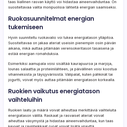
taas liiallinen rasvan käyttö voi hidastaa aineenvaihduntaa. On
suositeltavaa valita monipuolisia lähteitä energian saamiseksi.
Ruokasuunnitelmat energian
tukemiseen
Hyvin suunniteltu ruokavalio voi tukea energiatason ylläpitoa.
Suositeltavaa on jakaa ateriat useisiin pienempiin osiin päivän
aikana, mikä auttaa pitämään verensokeritason tasaisena ja
estää energian romahduksia.
Esimerkiksi aamupala voisi sisältää kaurapuuroa ja marjoja,
lounas salaattia ja proteiinilähteen, ja päivällinen voisi koostua
vihanneksista ja täysjyväriisistä. Välipalat, kuten pähkinät tai
jogurtti, voivat myös auttaa pitämään energiatason korkealla.
Ruokien vaikutus energiatason
vaihteluihin
Ruokien laatu ja määrä voivat aiheuttaa merkittäviä vaihteluita
energiatason välillä. Raskaat ja rasvaiset ateriat voivat
aiheuttaa väsymystä ja hidastaa aineenvaihduntaa, kun taas
kevyet ja ravinteikkaat ruoat voivat lisätä vireyttä.