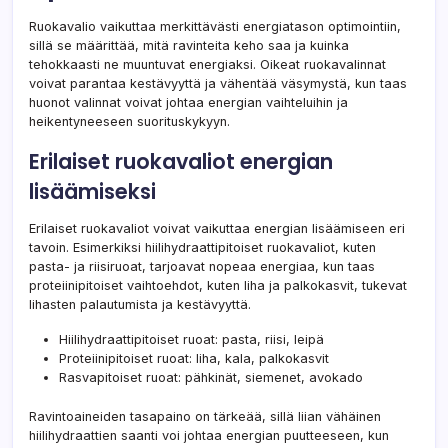
Ruokavalio vaikuttaa merkittävästi energiatason optimointiin,
sillä se määrittää, mitä ravinteita keho saa ja kuinka
tehokkaasti ne muuntuvat energiaksi. Oikeat ruokavalinnat
voivat parantaa kestävyyttä ja vähentää väsymystä, kun taas
huonot valinnat voivat johtaa energian vaihteluihin ja
heikentyneeseen suorituskykyyn.
Erilaiset ruokavaliot energian
lisäämiseksi
Erilaiset ruokavaliot voivat vaikuttaa energian lisäämiseen eri
tavoin. Esimerkiksi hiilihydraattipitoiset ruokavaliot, kuten
pasta- ja riisiruoat, tarjoavat nopeaa energiaa, kun taas
proteiinipitoiset vaihtoehdot, kuten liha ja palkokasvit, tukevat
lihasten palautumista ja kestävyyttä.
Hiilihydraattipitoiset ruoat: pasta, riisi, leipä
Proteiinipitoiset ruoat: liha, kala, palkokasvit
Rasvapitoiset ruoat: pähkinät, siemenet, avokado
Ravintoaineiden tasapaino on tärkeää, sillä liian vähäinen
hiilihydraattien saanti voi johtaa energian puutteeseen, kun