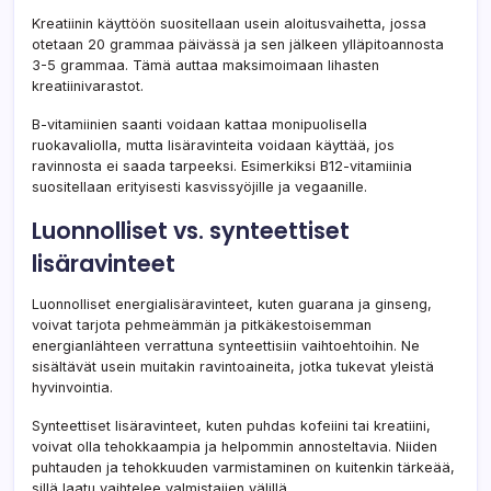
Kreatiinin käyttöön suositellaan usein aloitusvaihetta, jossa
otetaan 20 grammaa päivässä ja sen jälkeen ylläpitoannosta
3-5 grammaa. Tämä auttaa maksimoimaan lihasten
kreatiinivarastot.
B-vitamiinien saanti voidaan kattaa monipuolisella
ruokavaliolla, mutta lisäravinteita voidaan käyttää, jos
ravinnosta ei saada tarpeeksi. Esimerkiksi B12-vitamiinia
suositellaan erityisesti kasvissyöjille ja vegaanille.
Luonnolliset vs. synteettiset
lisäravinteet
Luonnolliset energialisäravinteet, kuten guarana ja ginseng,
voivat tarjota pehmeämmän ja pitkäkestoisemman
energianlähteen verrattuna synteettisiin vaihtoehtoihin. Ne
sisältävät usein muitakin ravintoaineita, jotka tukevat yleistä
hyvinvointia.
Synteettiset lisäravinteet, kuten puhdas kofeiini tai kreatiini,
voivat olla tehokkaampia ja helpommin annosteltavia. Niiden
puhtauden ja tehokkuuden varmistaminen on kuitenkin tärkeää,
sillä laatu vaihtelee valmistajien välillä.