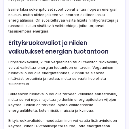
Esimerkiksi sokeripitoiset ruoat voivat antaa nopean energian
nousun, mutta niiden jälkeen voi seurata äkillinen lasku
energiatilassa. On suositeltavaa valita hitaita hiilihydraatteja ja
runsaasti kuitua sisältäviä vaihtoehtoja, jotka tarjoavat
tasaisempaa energiaa.
Erityisruokavaliot ja niiden
vaikutukset energian tuotantoon
Erityisruokavaliot, kuten vegaaninen tai gluteeniton ruokavalio,
voivat vaikuttaa energian tuotantoon eri tavoin. Vegaaninen
ruokavalio voi olla energiatehokas, kunhan se sisältää
riittävästi proteiinia ja rautaa, mutta se vaatii huolellista
suunnittelua.
Gluteeniton ruokavalio voi olla tarpeen keliakiaa sairastaville,
mutta se voi myös rajoittaa joidenkin energiapitoisten viljojen
käyttöä. Tällöin on tärkeää löytää vaihtoehtoisia
energianlähteitä, kuten riisiä, maissia ja kvinoaa.
Erityisruokavalioiden noudattaminen voi vaatia lisäravinteiden
käyttöä, kuten B-vitamiineja tai rautaa, jotta energiatason