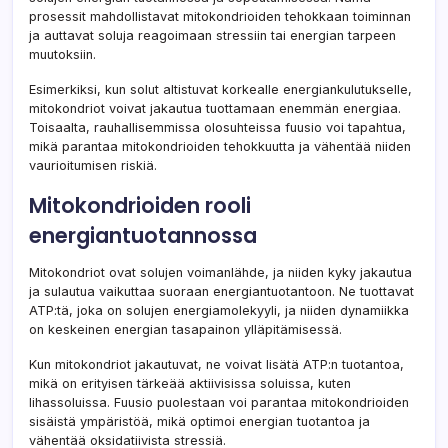
prosessit mahdollistavat mitokondrioiden tehokkaan toiminnan
ja auttavat soluja reagoimaan stressiin tai energian tarpeen
muutoksiin.
Esimerkiksi, kun solut altistuvat korkealle energiankulutukselle,
mitokondriot voivat jakautua tuottamaan enemmän energiaa.
Toisaalta, rauhallisemmissa olosuhteissa fuusio voi tapahtua,
mikä parantaa mitokondrioiden tehokkuutta ja vähentää niiden
vaurioitumisen riskiä.
Mitokondrioiden rooli
energiantuotannossa
Mitokondriot ovat solujen voimanlähde, ja niiden kyky jakautua
ja sulautua vaikuttaa suoraan energiantuotantoon. Ne tuottavat
ATP:tä, joka on solujen energiamolekyyli, ja niiden dynamiikka
on keskeinen energian tasapainon ylläpitämisessä.
Kun mitokondriot jakautuvat, ne voivat lisätä ATP:n tuotantoa,
mikä on erityisen tärkeää aktiivisissa soluissa, kuten
lihassoluissa. Fuusio puolestaan voi parantaa mitokondrioiden
sisäistä ympäristöä, mikä optimoi energian tuotantoa ja
vähentää oksidatiivista stressiä.