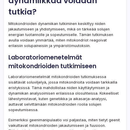
dynamiikkaa voidaan
tutkia?
Mitokondrioiden dynamiikan tutkiminen keskittyy niiden
jakautumiseen ja yhdistymiseen, mikä on tärkeää solujen
energian tuotannolle ja sopeutumiselle. Tämän tutkimuksen
avulla voidaan ymmärtää, miten mitokondriot reagoivat
erilaisiin solupaineisiin ja ympäristömuutoksiin.
Laboratoriomenetelmät
mitokondrioiden tutkimiseen
Laboratoriomenetelmät mitokondrioiden tutkimuksessa
sisältävät soluviljelyä, jossa mitokondrioita voidaan tarkkailla
eristyksissä. Tämä mahdollistaa niiden käyttäytymisen ja
dynamiikan analysoimisen erilaisissa olosuhteissa. Kokeelliset
lähestymistavat, kuten genetiikka ja aikasarja-analyysi,
auttavat selvittämään mitokondrioiden roolia solujen
sopeutumisessa.
Esimerkiksi geenimanipulaatio voi paljastaa, miten tietyt geenit
vaikuttavat mitokondrioiden jakautumiseen ja fuusioon.