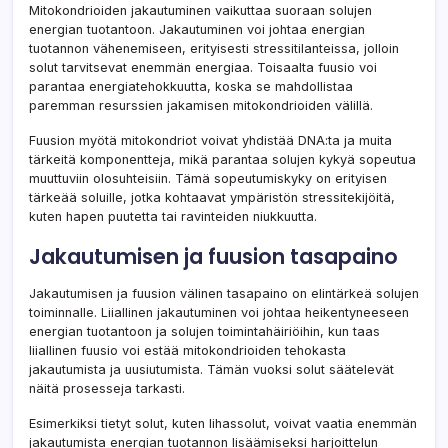
Mitokondrioiden jakautuminen vaikuttaa suoraan solujen
energian tuotantoon. Jakautuminen voi johtaa energian
tuotannon vähenemiseen, erityisesti stressitilanteissa, jolloin
solut tarvitsevat enemmän energiaa. Toisaalta fuusio voi
parantaa energiatehokkuutta, koska se mahdollistaa
paremman resurssien jakamisen mitokondrioiden välillä.
Fuusion myötä mitokondriot voivat yhdistää DNA:ta ja muita
tärkeitä komponentteja, mikä parantaa solujen kykyä sopeutua
muuttuviin olosuhteisiin. Tämä sopeutumiskyky on erityisen
tärkeää soluille, jotka kohtaavat ympäristön stressitekijöitä,
kuten hapen puutetta tai ravinteiden niukkuutta.
Jakautumisen ja fuusion tasapaino
Jakautumisen ja fuusion välinen tasapaino on elintärkeä solujen
toiminnalle. Liiallinen jakautuminen voi johtaa heikentyneeseen
energian tuotantoon ja solujen toimintahäiriöihin, kun taas
liiallinen fuusio voi estää mitokondrioiden tehokasta
jakautumista ja uusiutumista. Tämän vuoksi solut säätelevät
näitä prosesseja tarkasti.
Esimerkiksi tietyt solut, kuten lihassolut, voivat vaatia enemmän
jakautumista energian tuotannon lisäämiseksi harjoittelun