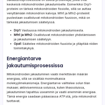
keskeisiä mitokondrioiden jakautumiselle. Esimerkiksi Drp1-
proteiini on tärkeä mitokondrioiden fissiolle, sillä se auttaa
venyttämään mitokondrion kalvoja. Mfn1 ja Mfn2-proteiinit
puolestaan osallistuvat mitokondrioiden fuusioon, mikä on
tärkeää jakautumisen säätelyssä.
Drp1:
Vastuussa mitokondrioiden jakautumisesta.
Mfn1 ja Mfn2:
Osallistuvat mitokondrioiden yhdistämiseen
ja jakautumisen säätelyyn.
Opa1:
Säätelee mitokondrioiden fuusiota ja ylläpitää niiden
toimintakykyä.
Energiantarve
jakautumisprosessissa
Mitokondrioiden jakautuminen vaatii merkittävän määrän
energiaa, sillä se sisältää monimutkaisia
molekyylimekanismeja. Energiantarve vaihtelee solun tilan
mukaan; aktiivisemmissa soluissa, kuten lihassoluissa,
jakautuminen tapahtuu useammin ja vaatii enemmän energiaa.
Tämä energia saadaan pääasiassa ATP:stä, jota mitokondriot
tuottavat.