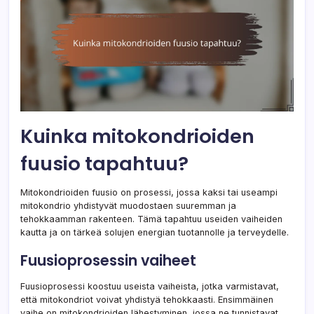
Kuinka mitokondrioiden
fuusio tapahtuu?
Mitokondrioiden fuusio on prosessi, jossa kaksi tai useampi
mitokondrio yhdistyvät muodostaen suuremman ja
tehokkaamman rakenteen. Tämä tapahtuu useiden vaiheiden
kautta ja on tärkeä solujen energian tuotannolle ja terveydelle.
Fuusioprosessin vaiheet
Fuusioprosessi koostuu useista vaiheista, jotka varmistavat,
että mitokondriot voivat yhdistyä tehokkaasti. Ensimmäinen
vaihe on mitokondrioiden lähestyminen, jossa ne tunnistavat