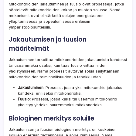
Mitokondrioiden jakautuminen ja fuusio ovat prosesseja, jotka
säätelevät mitokondrioiden kokoa ja muotoa solussa. Nämä
mekanismit ovat elintärkeitä solujen energiataseen
ylläpitämisessä ja sopeutumisessa erilaisiin
ympäristöolosuhteisiin.
Jakautumisen ja fuusion
määritelmät
Jakautuminen tarkoittaa mitokondrioiden jakautumista kahdeksi
tai useammaksi osaksi, kun taas fuusio viittaa niiden
yhdistymiseen. Nämä prosessit auttavat solua säilyttämään
mitokondrioiden toiminnallisuuden ja tehokkuuden.
Jakautuminen:
Prosessi, jossa yksi mitokondrio jakautuu
kahdeksi erilliseksi mitokondrioksi.
Fuusio:
Prosessi, jossa kaksi tai useampi mitokondrio
yhdistyy yhdeksi suuremmaksi mitokondrioksi.
Biologinen merkitys soluille
Jakautumisen ja fuusion biologinen merkitys on keskeinen
solujen energian tuotannossa ja sopeutumisessa. Nämä