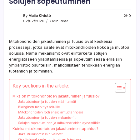
Solujen sopeutuminen
By
Maija Kivistö
0
02/02/2026
7 Min Read
Mitokondrioiden jakautuminen ja fuusio ovat keskeisiä
prosesseja, jotka säätelevät mitokondrioiden kokoa ja muotoa
solussa. Nämä mekanismit ovat elintärkeitä solujen
energiataseen ylläpitämisessä ja sopeutumisessa erilaisiin
ympäristöolosuhteisiin, mahdollistaen tehokkaan energian
tuotannon ja toiminnan.
Key sections in the article:
Mikä on mitokondrioiden jakautuminen ja fuusio?
Jakautumisen ja fuusion määritelmät
Biologinen merkitys soluille
Mitokondrioiden rooli energiantuotannossa
Jakautumisen ja fuusion mekanismit
Solujen sopeutuminen ja mitokondrioiden dynamiikka
Kuinka mitokondrioiden jakautuminen tapahtuu?
Jakautumisprosessin vaiheet
Osallistuvat proteiinit ja niiden toiminnot