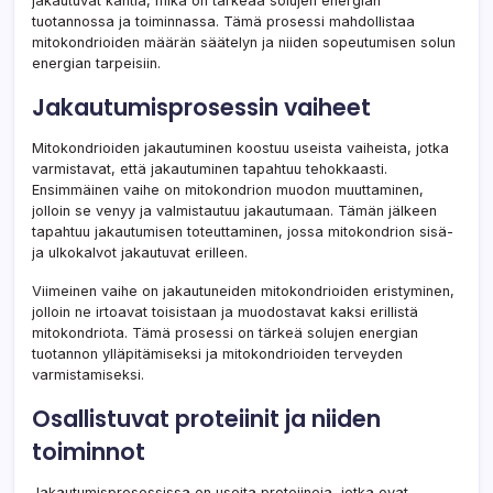
jakautuvat kahtia, mikä on tärkeää solujen energian
tuotannossa ja toiminnassa. Tämä prosessi mahdollistaa
mitokondrioiden määrän säätelyn ja niiden sopeutumisen solun
energian tarpeisiin.
Jakautumisprosessin vaiheet
Mitokondrioiden jakautuminen koostuu useista vaiheista, jotka
varmistavat, että jakautuminen tapahtuu tehokkaasti.
Ensimmäinen vaihe on mitokondrion muodon muuttaminen,
jolloin se venyy ja valmistautuu jakautumaan. Tämän jälkeen
tapahtuu jakautumisen toteuttaminen, jossa mitokondrion sisä-
ja ulkokalvot jakautuvat erilleen.
Viimeinen vaihe on jakautuneiden mitokondrioiden eristyminen,
jolloin ne irtoavat toisistaan ja muodostavat kaksi erillistä
mitokondriota. Tämä prosessi on tärkeä solujen energian
tuotannon ylläpitämiseksi ja mitokondrioiden terveyden
varmistamiseksi.
Osallistuvat proteiinit ja niiden
toiminnot
Jakautumisprosessissa on useita proteiineja, jotka ovat