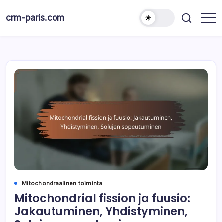
Skip
to
crm-paris.com
content
Mitochondraalinen toiminta
Mitochondrial fission ja fuusio:
Jakautuminen, Yhdistyminen,