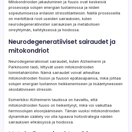
Mitokondrioiden jakautuminen ja fuusio ovat keskeisiä
prosesseja solujen energian tuotannossa ja niiden
sopeutumisessa erilaisiin stressitilanteisiin. Näillä prosesseilla
on merkittävä rooli useiden sairauksien, kuten
neurodegeneratiivisten sairauksien ja metabolisen
oireyhtymän, kehityksessä ja hoidossa.
Neurodegeneratiiviset sairaudet ja
mitokondriot
Neurodegeneratiiviset sairaudet, kuten Alzheimerin ja
Parkinsonin tauti, liittyvät usein mitokondrioiden
toimintahäiriöihin. Nämä sairaudet voivat aiheuttaa
mitokondrioiden fission ja fuusion epätasapainoa, mikä johtaa
solujen energian tuotannon heikkenemiseen ja lisääntyneeseen
oksidatiiviseen stressiin.
Esimerkiksi Alzheimerin taudissa on havaittu, että
mitokondrioiden fuusio on heikentynyt, mikä voi vaikuttaa
hermosolujen eloonjäämiseen. Tämän vuoksi mitokondrioiden
dynamiikan säätely voi olla lupaava hoitostrategia näiden
sairauksien ehkäisyssä ja hoidossa.