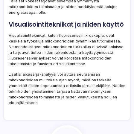
Tällaiset kokeet tarjoavat syvempää ymmärrystä
mitokondrioiden toiminnasta ja niiden merkityksestä solujen
energiatasapainolle.
Visualisointitekniikat ja niiden käyttö
Visualisointitekniikat, kuten fluoresenssimikroskopia, ovat
keskeisiä työkaluja mitokondrioiden dynamiikan tutkimisessa.
Ne mahdollistavat mitokondrioiden tarkkailun elävissä soluissa
ja tarjoavat tietoa niiden rakenteesta ja käyttäytymisestä.
Fluoresenssivärjäykset voivat korostaa mitokondrioiden
jakautumista ja fuusiota eri solutilanteissa.
Lisäksi aikasarja-analyysi voi auttaa seuraamaan
mitokondrioiden muutoksia ajan myötä, mikä on tärkeää
ymmärtää niiden sopeutumista erilaisiin stressitekijöihin. Näiden
tekniikoiden yhdistäminen tarjoaa kattavan näkemyksen
mitokondrioiden toiminnasta ja niiden vaikutuksesta solujen
eloonjäämiseen.