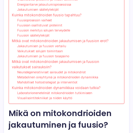
Energiantarve jakautumisprosessissa
Jakautumisen säätelytekijät
Kuinka mitokondrioiden fuusio tapahtuu?
Fuusioprosessin vaiheet
Fuusioon osallistuvat proteiinit
Fuusion merkitys solujen terveydelle
Fuusion säätelytekijät
Mitkä ovat mitokondrioiden jakautumisen ja fuusion erot?
Jakautumisen ja fuusion vertailu
Vaikutukset solujen toimintaan
Jakautumisen ja fuusion tasapaino
Mitkä ovat mitokondrioiden jakautumisen ja fuusion
vaikutukset sairauksiin?
Neurodegeneratiiviset sairaudet ja mitokondriot
Metabolinen oireyhtymä ja mitokondrioiden dynamiikka
Mahdolliset hoitostrategiat ja interventiot
Kuinka mitokondrioiden dynamiikkaa voidaan tutkia?
Laboratoriomenetelmät mitokondrioiden tutkimiseen
Visualisointitekniikat ja niiden käyttö
Mikä on mitokondrioiden
jakautuminen ja fuusio?