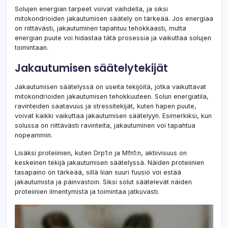
Solujen energian tarpeet voivat vaihdella, ja siksi
mitokondrioiden jakautumisen säätely on tärkeää. Jos energiaa
on riittävästi, jakautuminen tapahtuu tehokkaasti, mutta
energian puute voi hidastaa tätä prosessia ja vaikuttaa solujen
toimintaan.
Jakautumisen säätelytekijät
Jakautumisen säätelyssä on useita tekijöitä, jotka vaikuttavat
mitokondrioiden jakautumisen tehokkuuteen. Solun energiatila,
ravinteiden saatavuus ja stressitekijät, kuten hapen puute,
voivat kaikki vaikuttaa jakautumisen säätelyyn. Esimerkiksi, kun
solussa on riittävästi ravinteita, jakautuminen voi tapahtua
nopeammin.
Lisäksi proteiinien, kuten Drp1:n ja Mfn1:n, aktiivisuus on
keskeinen tekijä jakautumisen säätelyssä. Näiden proteiinien
tasapaino on tärkeää, sillä liian suuri fuusio voi estää
jakautumista ja päinvastoin. Siksi solut säätelevät näiden
proteiinien ilmentymistä ja toimintaa jatkuvasti.