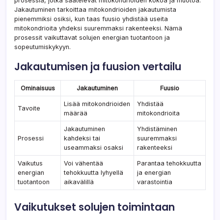
prosessia, jotka säätelevät mitokondrioiden kokoa ja muotoa.
Jakautuminen tarkoittaa mitokondrioiden jakautumista
pienemmiksi osiksi, kun taas fuusio yhdistää useita
mitokondrioita yhdeksi suuremmaksi rakenteeksi. Nämä
prosessit vaikuttavat solujen energian tuotantoon ja
sopeutumiskykyyn.
Jakautumisen ja fuusion vertailu
Ominaisuus
Jakautuminen
Fuusio
Lisää mitokondrioiden
Yhdistää
Tavoite
määrää
mitokondrioita
Jakautuminen
Yhdistäminen
Prosessi
kahdeksi tai
suuremmaksi
useammaksi osaksi
rakenteeksi
Vaikutus
Voi vähentää
Parantaa tehokkuutta
energian
tehokkuutta lyhyellä
ja energian
tuotantoon
aikavälillä
varastointia
Vaikutukset solujen toimintaan