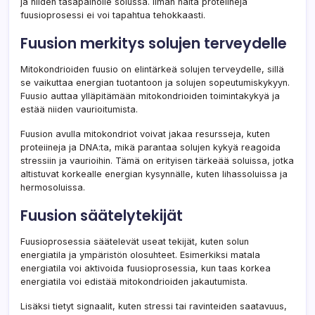
ja niiden tasapainolle solussa. Ilman näitä proteiineja
fuusioprosessi ei voi tapahtua tehokkaasti.
Fuusion merkitys solujen terveydelle
Mitokondrioiden fuusio on elintärkeä solujen terveydelle, sillä
se vaikuttaa energian tuotantoon ja solujen sopeutumiskykyyn.
Fuusio auttaa ylläpitämään mitokondrioiden toimintakykyä ja
estää niiden vaurioitumista.
Fuusion avulla mitokondriot voivat jakaa resursseja, kuten
proteiineja ja DNA:ta, mikä parantaa solujen kykyä reagoida
stressiin ja vaurioihin. Tämä on erityisen tärkeää soluissa, jotka
altistuvat korkealle energian kysynnälle, kuten lihassoluissa ja
hermosoluissa.
Fuusion säätelytekijät
Fuusioprosessia säätelevät useat tekijät, kuten solun
energiatila ja ympäristön olosuhteet. Esimerkiksi matala
energiatila voi aktivoida fuusioprosessia, kun taas korkea
energiatila voi edistää mitokondrioiden jakautumista.
Lisäksi tietyt signaalit, kuten stressi tai ravinteiden saatavuus,