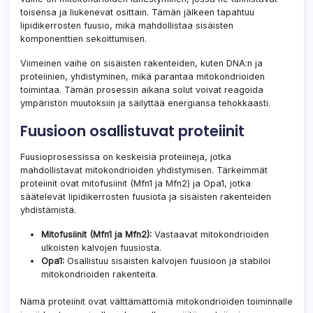
toisensa ja liukenevat osittain. Tämän jälkeen tapahtuu
lipidikerrosten fuusio, mikä mahdollistaa sisäisten
komponenttien sekoittumisen.
Viimeinen vaihe on sisäisten rakenteiden, kuten DNA:n ja
proteiinien, yhdistyminen, mikä parantaa mitokondrioiden
toimintaa. Tämän prosessin aikana solut voivat reagoida
ympäristön muutoksiin ja säilyttää energiansa tehokkaasti.
Fuusioon osallistuvat proteiinit
Fuusioprosessissa on keskeisiä proteiineja, jotka
mahdollistavat mitokondrioiden yhdistymisen. Tärkeimmät
proteiinit ovat mitofusiinit (Mfn1 ja Mfn2) ja Opa1, jotka
säätelevät lipidikerrosten fuusiota ja sisäisten rakenteiden
yhdistämistä.
Mitofusiinit (Mfn1 ja Mfn2):
Vastaavat mitokondrioiden
ulkoisten kalvojen fuusiosta.
Opa1:
Osallistuu sisäisten kalvojen fuusioon ja stabiloi
mitokondrioiden rakenteita.
Nämä proteiinit ovat välttämättömiä mitokondrioiden toiminnalle