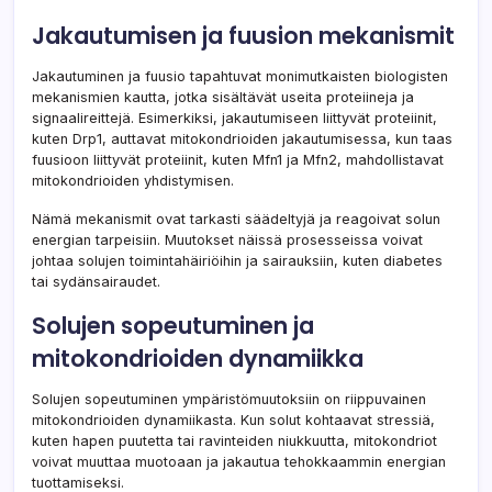
Jakautumisen ja fuusion mekanismit
Jakautuminen ja fuusio tapahtuvat monimutkaisten biologisten
mekanismien kautta, jotka sisältävät useita proteiineja ja
signaalireittejä. Esimerkiksi, jakautumiseen liittyvät proteiinit,
kuten Drp1, auttavat mitokondrioiden jakautumisessa, kun taas
fuusioon liittyvät proteiinit, kuten Mfn1 ja Mfn2, mahdollistavat
mitokondrioiden yhdistymisen.
Nämä mekanismit ovat tarkasti säädeltyjä ja reagoivat solun
energian tarpeisiin. Muutokset näissä prosesseissa voivat
johtaa solujen toimintahäiriöihin ja sairauksiin, kuten diabetes
tai sydänsairaudet.
Solujen sopeutuminen ja
mitokondrioiden dynamiikka
Solujen sopeutuminen ympäristömuutoksiin on riippuvainen
mitokondrioiden dynamiikasta. Kun solut kohtaavat stressiä,
kuten hapen puutetta tai ravinteiden niukkuutta, mitokondriot
voivat muuttaa muotoaan ja jakautua tehokkaammin energian
tuottamiseksi.